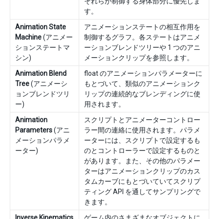
それらが制御する身体部分に優先しま
す。
Animation State
アニメーションステートの相互作用を
Machine
(アニメー
制御するグラフ。各ステートはアニメ
ションステートマ
ーションブレンドツリーや 1 つのアニ
シン)
メーションクリップを参照します。
Animation Blend
float のアニメーションパラメーターに
Tree
(アニメーシ
もとづいて、類似のアニメーションク
ョンブレンドツリ
リップの連続的なブレンディングに使
ー)
用されます。
Animation
スクリプトとアニメーターコントロー
Parameters
(アニ
ラー間の連絡に使用されます。パラメ
メーションパラメ
ーターには、スクリプトで設定するも
ーター)
のとコントローラーで設定するものと
があります。また、その他のパラメー
ターはアニメーションクリップのカス
タムカーブにもとづいていてスクリプ
ティング API を通してサンプリングで
きます。
Inverse Kinematics
ゲーム内のさまざまなオブジェクトに