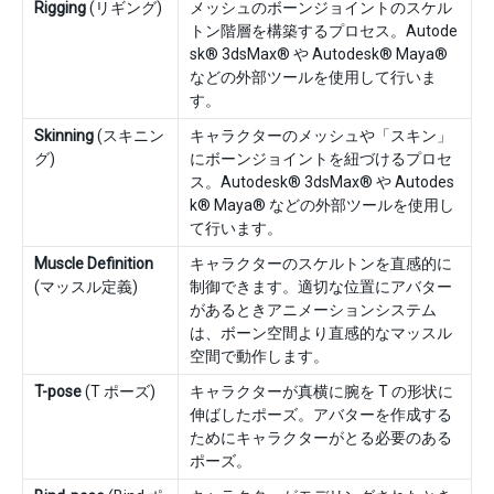
Rigging
(リギング)
メッシュのボーンジョイントのスケル
トン階層を構築するプロセス。Autode
sk® 3dsMax® や Autodesk® Maya®
などの外部ツールを使用して行いま
す。
Skinning
(スキニン
キャラクターのメッシュや「スキン」
グ)
にボーンジョイントを紐づけるプロセ
ス。Autodesk® 3dsMax® や Autodes
k® Maya® などの外部ツールを使用し
て行います。
Muscle Definition
キャラクターのスケルトンを直感的に
(マッスル定義)
制御できます。適切な位置にアバター
があるときアニメーションシステム
は、ボーン空間より直感的なマッスル
空間で動作します。
T-pose
(T ポーズ)
キャラクターが真横に腕を T の形状に
伸ばしたポーズ。アバターを作成する
ためにキャラクターがとる必要のある
ポーズ。