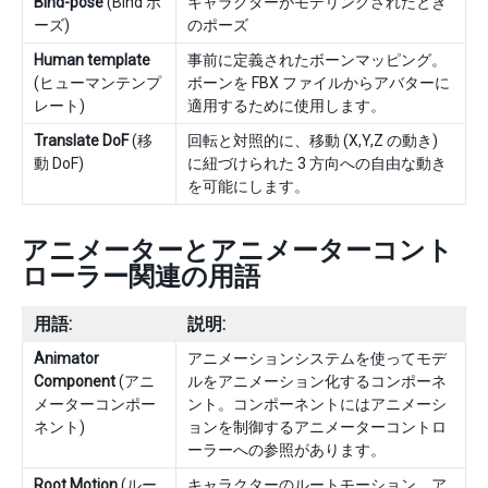
Bind-pose
(Bind ポ
キャラクターがモデリングされたとき
ーズ)
のポーズ
Human template
事前に定義されたボーンマッピング。
(ヒューマンテンプ
ボーンを FBX ファイルからアバターに
レート)
適用するために使用します。
Translate DoF
(移
回転と対照的に、移動 (X,Y,Z の動き)
動 DoF)
に紐づけられた 3 方向への自由な動き
を可能にします。
アニメーターとアニメーターコント
ローラー関連の用語
用語:
説明:
Animator
アニメーションシステムを使ってモデ
Component
(アニ
ルをアニメーション化するコンポーネ
メーターコンポー
ント。コンポーネントにはアニメーシ
ネント)
ョンを制御するアニメーターコントロ
ーラーへの参照があります。
Root Motion
(ルー
キャラクターのルートモーション。ア