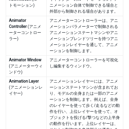
トモーション)
ニメーション自体で制御できる場合と
外部から制御される場合があります。
Animator
アニメーターコントローラーは、アニ
Controller
(アニメ
メーションパラメーターで制御される
ーターコントロー
アニメーションステートマシンやアニ
ラー)
メーションブレンドツリーを持つアニ
メーションレイヤーを通して、アニメ
ーションを制御します。
Animator Window
アニメーターコントローラーを可視化
(アニメーターウィ
し編集するウィンドウ。
ンドウ)
Animation Layer
アニメーションレイヤーには、アニメ
(アニメーションレ
ーションステートマシンが含まれてお
イヤー)
り、モデルの全身または一部のアニメ
ーションを制御します。例えば、全身
のレイヤーを使って歩く/走るなどの動
作を行い、上位レイヤーを使って、オ
ブジェクトを投げる/撃つなどの上半身
の動作を行います。上位レイヤーは、