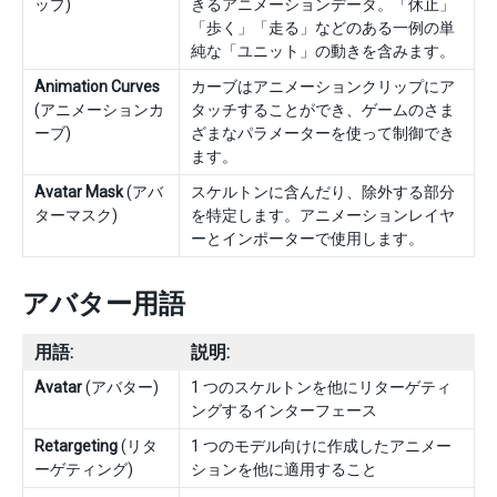
ップ)
きるアニメーションデータ。「休止」
「歩く」「走る」などのある一例の単
純な「ユニット」の動きを含みます。
Animation Curves
カーブはアニメーションクリップにア
(アニメーションカ
タッチすることができ、ゲームのさま
ーブ)
ざまなパラメーターを使って制御でき
ます。
Avatar Mask
(アバ
スケルトンに含んだり、除外する部分
ターマスク)
を特定します。アニメーションレイヤ
ーとインポーターで使用します。
アバター用語
用語:
説明:
Avatar
(アバター)
1 つのスケルトンを他にリターゲティ
ングするインターフェース
Retargeting
(リタ
1 つのモデル向けに作成したアニメー
ーゲティング)
ションを他に適用すること