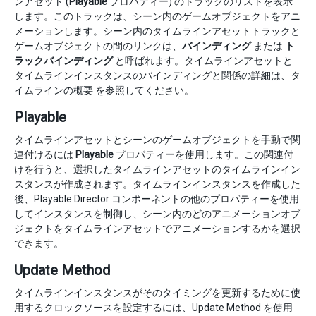
ンアセット (
Playable
プロパティー) のトラックのリストを表示
します。このトラックは、シーン内のゲームオブジェクトをアニ
メーションします。シーン内のタイムラインアセットトラックと
ゲームオブジェクトの間のリンクは、
バインディング
または
ト
ラックバインディング
と呼ばれます。タイムラインアセットと
タイムラインインスタンスのバインディングと関係の詳細は、
タ
イムラインの概要
を参照してください。
Playable
タイムラインアセットとシーンのゲームオブジェクトを手動で関
連付けるには
Playable
プロパティーを使用します。この関連付
けを行うと、選択したタイムラインアセットのタイムラインイン
スタンスが作成されます。タイムラインインスタンスを作成した
後、Playable Director コンポーネントの他のプロパティーを使用
してインスタンスを制御し、シーン内のどのアニメーションオブ
ジェクトをタイムラインアセットでアニメーションするかを選択
できます。
Update Method
タイムラインインスタンスがそのタイミングを更新するために使
用するクロックソースを設定するには、Update Method を使用