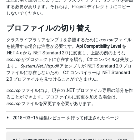
上記の例で説明したように、クラスライブラリアセンブリを参照
する必要があります。それらは、Project ディレクトリにコピー
しないでください。
プロファイルの切り替え
クラスライブラリアセンブリを参照するために
csc.rsp
ファイル
を使用する場合は注意が必要です。
Api Compatibility Level
を
.NET 4.x から .NET Standard 2.0 に変更し、上記の例のような
csc.rsp
がプロジェクトに存在する場合、C# コンパイルは失敗し
ます。
System.Net.Http.dll
アセンブリが .NET Standard 2.0 プロ
ファイルに存在しないため、C# コンパイラーは .NET Standard
2.0 プロファイルを見つけることができません。
csc.rsp
ファイルには、現在の .NET プロファイル専用の部分を作
ることができます。プロファイルに変更を加える場合は、
csc.rsp
ファイルを変更する必要があります。
2018–03–15
編集レビュー
を行って修正されたページ