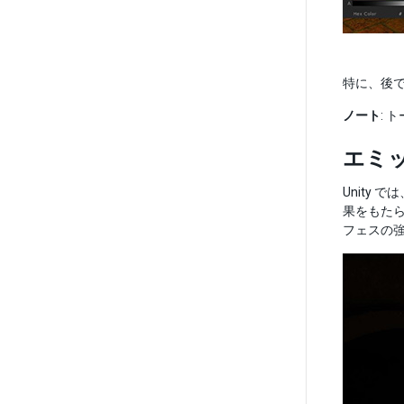
特に、後
ノート
:
エミ
Unity で
果をもたら
フェスの