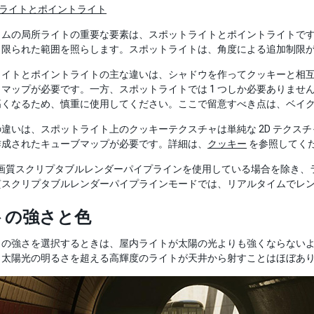
ライトとポイントライト
ムの局所ライトの重要な要素は、スポットライトとポイントライトです
、限られた範囲を照らします。スポットライトは、角度による追加制限
イトとポイントライトの主な違いは、シャドウを作ってクッキーと相互
マップが必要です。一方、スポットライトでは 1 つしか必要ありま
高くなるため、慎重に使用してください。ここで留意すべき点は、ベイ
つの違いは、スポットライト上のクッキーテクスチャは単純な 2D テクス
作成されたキューブマップが必要です。詳細は、
クッキー
を参照してく
 高画質スクリプタブルレンダーパイプラインを使用している場合を除き
質スクリプタブルレンダーパイプラインモードでは、リアルタイムでレ
トの強さと色
トの強さを選択するときは、屋内ライトが太陽の光よりも強くならない
、太陽光の明るさを超える高輝度のライトが天井から射すことはほぼあ