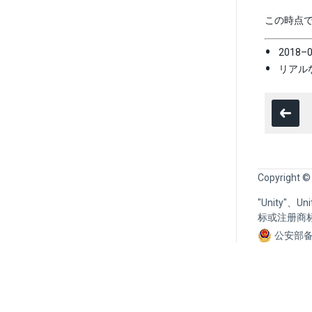
この時点
2018–
リアルな
Copyright ©
"Unity"、
标或注册商
公安部备