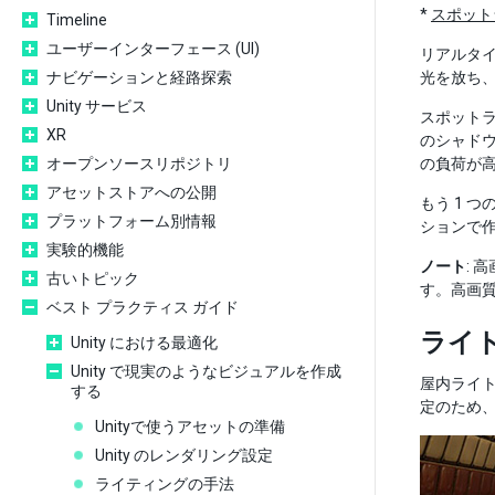
*
スポット
Timeline
ユーザーインターフェース (UI)
リアルタイ
ナビゲーションと経路探索
光を放ち
Unity サービス
スポットラ
XR
のシャドウ
オープンソースリポジトリ
の負荷が
アセットストアへの公開
もう 1 
プラットフォーム別情報
ションで
実験的機能
ノート
:
古いトピック
す。高画
ベスト プラクティス ガイド
ライ
Unity における最適化
Unity で現実のようなビジュアルを作成
屋内ライ
する
定のため
Unityで使うアセットの準備
Unity のレンダリング設定
ライティングの手法