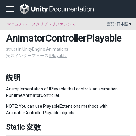
マニュアル
スクリプトリファレンス
言語:
日本語
AnimatorControllerPlayable
struct in UnityEngine.Animations
実装インターフェース:
IPlayable
説明
An implementation of
IPlayable
that controls an animation
RuntimeAnimatorController
.
NOTE: You can use
PlayableExtensions
methods with
AnimatorControllerPlayable objects.
Static 変数