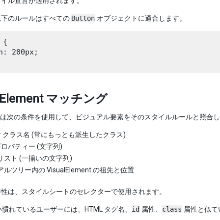
タイル宣言が適用されます。
以下のルールはすべての
Button
オブジェクトに適合します。
{

h: 200px;

alElement マッチング
ment は次の条件を使用して、ビジュアル要素をそのスタイルルールと照合
# クラス名 (常にもっとも派生したクラス)
ロパティー (文字列)
リスト (一揃いの文字列)
ルツリー内の VisualElement の祖先と位置
特性は、スタイルシートのセレクターで使用されます。
使い慣れているユーザーには、HTML タグ名、
id
属性、
class
属性と似て