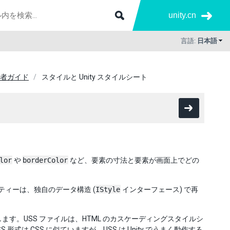
unity.cn
言語:
日本語
開発者ガイド
スタイルと Unity スタイルシート
lor
や
borderColor
など、要素の寸法と要素が画面上でどの
ティーは、独自のデータ構造 (
IStyle
インターフェース) で再
サポートします。USS ファイルは、HTML のカスケーディングスタイルシ
USS 形式は CSS に似ていますが、USS は Unity でうまく動作する