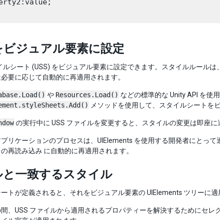
erty2:value;

 をビジュアル要素に設定
スタイルシート (USS) をビジュアル要素に設定できます。スタイルル
は必要に応じて自動的に再適用されます。
abase.Load()
や
Resources.Load()
などの標準的な Unity API を
ement.styleSheets.Add()
メソッドを使用して、スタイルシートを
ndow
の実行中に USS ファイルを変更すると、スタイルの変更は即座
プリケーションのプロセスは、UIElements を使用する開発者にと
の再読み込み に自動的に再適用されます。
ルと一致するスタイル
ートが定義されると、それをビジュアル要素の UIElements ツリー
の間、USS ファイルから適用されるプロパティーを解決するためにセ