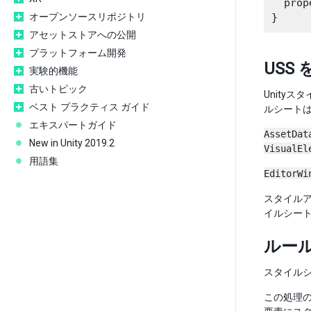
  prop
オープンソースリポジトリ
アセットストアへの公開
プラットフォーム開発
USS
実験的機能
古いトピック
Unity
ベスト プラクティス ガイド
ルシート
エキスパートガイド
AssetDat
New in Unity 2019.2
VisualEl
用語集
EditorWi
スタイルア
イルシート
ルー
スタイルシ
この処理