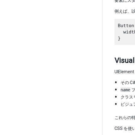
要素にス
例えば、
Button 
  widt
Visu
UIEle
その C
name
プ
クラス
ビジュア
これらの
CSS を