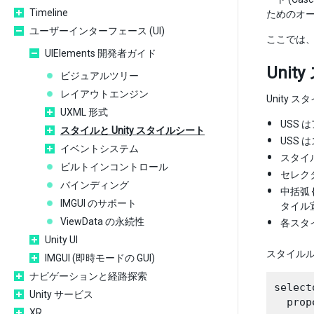
Timeline
ためのオ
ユーザーインターフェース (UI)
ここでは、
UIElements 開発者ガイド
Uni
ビジュアルツリー
レイアウトエンジン
Unity 
UXML 形式
USS
スタイルと Unity スタイルシート
USS
イベントシステム
スタイ
ビルトインコントロール
セレク
バインディング
中括弧
IMGUI のサポート
タイル
ViewData の永続性
各スタ
Unity UI
スタイル
IMGUI (即時モードの GUI)
ナビゲーションと経路探索
select
Unity サービス
  prop
XR