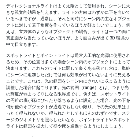
ディレクショナルライトはよく太陽として使用され、シーンに大
きな視覚的効果を与えます。ライトの方向はわずかに下を向いて
いるべきですが、通常は、それと同時にシーン内の主なオブジェ
クトに対して若干角度を作っているほうが好ましいでしょう。例
えば、立方体のようなオブジェクトの場合、ライトは一つの面に
真正面から当たっていないほうが、より面白みが出て 3D 環境の
中で目立ちます。
スポットライトとポイントライトは通常人工的な光源に使用され
るため、その位置は多くの場合シーン内のオブジェクトによって
決まります。これらのライトに関して良くある落とし穴は、単純
にシーンに追加しただけでは何も効果が出ていないように見える
ことです。これは、光の範囲をシーン内にきれいに収まるように
調整した場合に起こります。光の範囲（range）とは、つまり光
の輝度が弱まって 0 になる限界点です。例えば、スポットライト
の円錐の底が床にぴったり落ちるように設定した場合、光の下を
何か他のオブジェクトが通過でもしない限り、その光の効果はま
ったく得られないか、得られたとしてもほんのわずかです。ステ
ージのジオメトリを照らしたいなら、ポイントライトやスポット
ライトは範囲を拡大して壁や床を通過するようにしましょう。