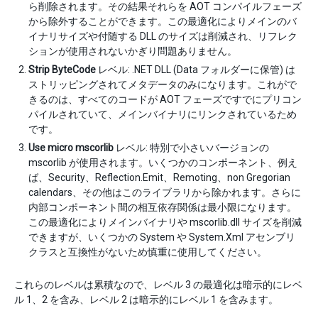
ら削除されます。その結果それらを AOT コンパイルフェーズ
から除外することができます。この最適化によりメインのバ
イナリサイズや付随する DLL のサイズは削減され、リフレク
ションが使用されないかぎり問題ありません。
Strip ByteCode
レベル: .NET DLL (Data フォルダーに保管) は
ストリッピングされてメタデータのみになります。これがで
きるのは、すべてのコードが AOT フェーズですでにプリコン
パイルされていて、メインバイナリにリンクされているため
です。
Use micro mscorlib
レベル: 特別で小さいバージョンの
mscorlib が使用されます。いくつかのコンポーネント、例え
ば、Security、Reflection.Emit、Remoting、non Gregorian
calendars、その他はこのライブラリから除かれます。さらに
内部コンポーネント間の相互依存関係は最小限になります。
この最適化によりメインバイナリや mscorlib.dll サイズを削減
できますが、いくつかの System や System.Xml アセンブリ
クラスと互換性がないため慎重に使用してください。
これらのレベルは累積なので、レベル 3 の最適化は暗示的にレベ
ル 1、2 を含み、レベル 2 は暗示的にレベル 1 を含みます。