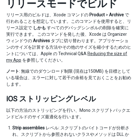
リリースモードでビルド
リリース用のビルドは、Xcode コマンドの
Product
>
Archive
で
行われることを想定しています。このコマンドを使用すると、リ
リース設定で
しかも
すべてのデバッグシンボルの削除を確実に
実行できます。 このコマンドを発した後、Xcode は Organizer
ウィンドウの
Archives
タブに切り替わります。アプリケーショ
ンのサイズを計算する方法やその他のサイズを縮小するためのヒ
ントについては、Apple の Technical Q&A
Reducing the size of
my App
を参照してください。
ノート
: 無線でのダウンロード制限 (現在は150MB) を目標として
いる場合は、エラーに対して若干の余裕を見ておくことをお勧め
します。
iOS ストリッピングレベル
以下の方法のストリッピングを行い、Mono スクリプトバックエ
ンドビルドのサイズ最適化を行います。
Strip assemblies
レベル: スクリプトのバイトコードが分析さ
れ、スクリプトから参照されないクラスやメソッドは DLL か