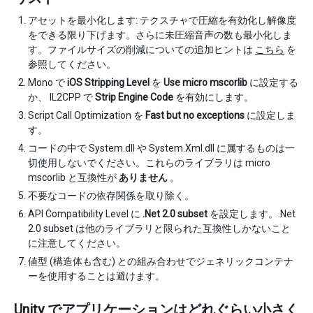
アセットを最小化します: テクスチャで圧縮を有効化し解像度
をできる限り下げます。さらに未圧縮音声の数も最小化しま
す。ファイルサイズの削減についての追加ヒントは
こちら
を
参照してください。
Mono で
iOS Stripping Level
を
Use micro mscorlib
に設定する
か、 IL2CPP で
Strip Engine Code
を有効にします。
Script Call Optimization を
Fast but no exceptions
に設定しま
す。
コードの中で System.dll や System.Xml.dll に属するものは一
切使用しないでください。これらのライブラリは micro
mscorlib と互換性が
ありません
。
不要なコードの依存関係を取り除く。
API Compatibility Level に
.Net 2.0 subset
を設定します。.Net
2.0 subset は他のライブラリと限られた互換性しかないこと
に注意してください。
値型 (構造体も含む) との組み合わせでジェネリックコンテナ
ーを使用することは避けます。
Unity でアプリケーションはどれぐらい小さく