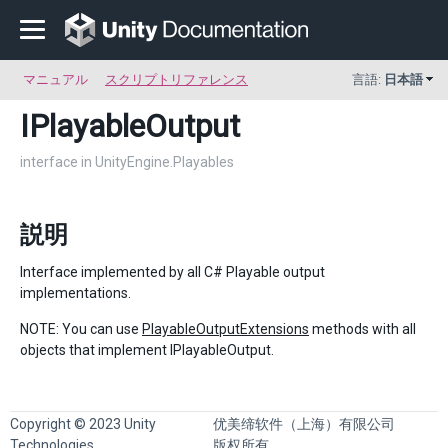
マニュアル
スクリプトリファレンス
言語:
日本語
IPlayableOutput
interface in UnityEngine.Playables
説明
Interface implemented by all C# Playable output
implementations.
NOTE: You can use
PlayableOutputExtensions
methods with all
objects that implement IPlayableOutput.
Copyright © 2023 Unity
优美缔软件（上海）有限公司
Technologies
版权所有