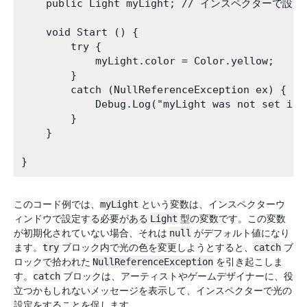
    public Light myLight; // インスペクターで設定

    void Start () {

        try {

            myLight.color = Color.yellow;

        }       

        catch (NullReferenceException ex) {

            Debug.Log("myLight was not set in t
        }

    }

このコード例では、
myLight
という変数は、インスペクターウ
ィンドウで設定する必要がある
Light
型の変数です。この変数
が初期化されていない場合、それは
null
がデフォルト値になり
ます。
try
ブロック内で光の色を変更しようとすると、
catch
ブ
ロックで拾われた
NullReferenceException
を引き起こしま
す。
catch
ブロックは、アーティストやゲームデザイナーに、役
立つかもしれないメッセージを表示して、インスペクターで光の
設定をすることを促します。