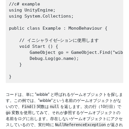
//c# example

using UnityEngine;

using System.Collections;

public class Example : MonoBehaviour {

    // イニシャライゼ―ションに使用します

    void Start () {

        GameObject go = GameObject.Find("wibble
        Debug.Log(go.name);

    }

コードは、単に “wibble” と呼ばれるゲームオブジェクトを探しま
す。この例では、“wibble”という名前のゲームオブジェクトがな
いので、
Find()
関数は
null
を返します。次の行（10行目）で
go
変数を使用してみて、それが参照するゲームオブジェクトの
名前をログに出します。存在しないゲームオブジェクトにアクセ
スしているので、実行時に
NullReferenceException
が返され