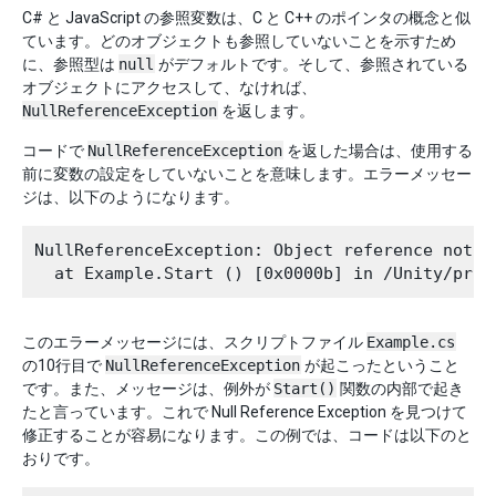
C# と JavaScript の参照変数は、C と C++ のポインタの概念と似
ています。どのオブジェクトも参照していないことを示すため
に、参照型は
null
がデフォルトです。そして、参照されている
オブジェクトにアクセスして、なければ、
NullReferenceException
を返します。
コードで
NullReferenceException
を返した場合は、使用する
前に変数の設定をしていないことを意味します。エラーメッセー
ジは、以下のようになります。
NullReferenceException: Object reference not s
このエラーメッセージには、スクリプトファイル
Example.cs
の10行目で
NullReferenceException
が起こったということ
です。また、メッセージは、例外が
Start()
関数の内部で起き
たと言っています。これで Null Reference Exception を見つけて
修正することが容易になります。この例では、コードは以下のと
おりです。