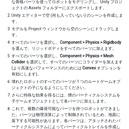
な骨格パーツを使ってロボットをモデリングし、Unity プロジ
ェクトの Assets フォルダーにエクスポートします。
Unity エディターで空 (何も入っていない) のシーンを作成しま
す。
モデルを Project ウィンドウから空のシーンにドラッグしま
す。
すべてのパーツを選択し、
Component > Physics > Rigidbody
を選んで、リジッドボディをすべてのパーツに加えます。
すべてのパーツを選択し、
Component > Physics > Mesh
Collider
を選択して、すべてのパーツにコライダーを加えます
(より高速なパフォーマンスのためには
Convex
オプションを
有効にします)。
壊れたロボットのすべてのパーツが 1 つのルートゲームオブ
ジェクトの子になるようにしてください。
さらに特殊な効果を得るには、煙のパーティクルシステムを
子ゲームオブジェクトとして各パーツに加えします。
これで、複数の爆発可能なパーツを持つロボットができまし
た。パーツは物理演算によって制御されているため、地面に
落下する可能性があります。各パーツは、アタッチされたパ
ーティクルシステムによってパーティクルトレイルを作成し