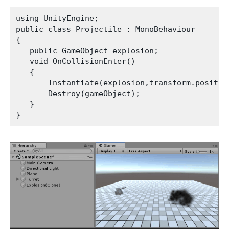
using UnityEngine;

public class Projectile : MonoBehaviour

{

   public GameObject explosion;

   void OnCollisionEnter()

   {

       Instantiate(explosion,transform.position
       Destroy(gameObject);

   }
