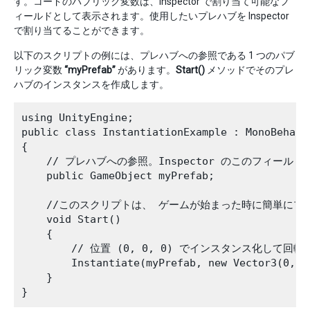
す。コードのパブリック変数は、Inspector で割り当て可能なフ
ィールドとして表示されます。使用したいプレハブを Inspector
で割り当てることができます。
以下のスクリプトの例には、プレハブへの参照である 1 つのパブ
リック変数
“myPrefab”
があります。
Start()
メソッドでそのプレ
ハブのインスタンスを作成します。
using UnityEngine;

public class InstantiationExample : MonoBehavio
{

    // プレハブへの参照。Inspector のこのフィール
    public GameObject myPrefab;

    //このスクリプトは、 ゲームが始まった時に簡単にプ
    void Start()

    {

        // 位置 (0, 0, 0) でインスタンス化して回転
        Instantiate(myPrefab, new Vector3(0, 0
    }
