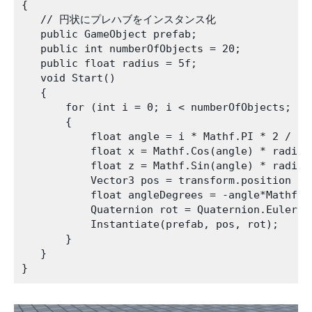
{

   // 円状にプレハブをインスタンス化

   public GameObject prefab;

   public int numberOfObjects = 20;

   public float radius = 5f;

   void Start()

   {

       for (int i = 0; i < numberOfObjects; i++
       {

           float angle = i * Mathf.PI * 2 / num
           float x = Mathf.Cos(angle) * radius;
           float z = Mathf.Sin(angle) * radius;
           Vector3 pos = transform.position + n
           float angleDegrees = -angle*Mathf.Ra
           Quaternion rot = Quaternion.Euler(0,
           Instantiate(prefab, pos, rot);

       }

   }
