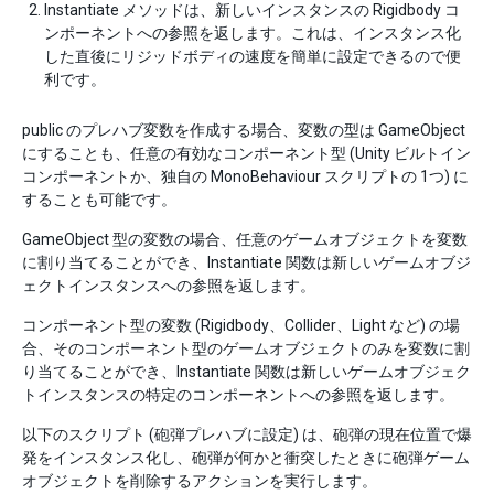
Instantiate メソッドは、新しいインスタンスの Rigidbody コ
ンポーネントへの参照を返します。これは、インスタンス化
した直後にリジッドボディの速度を簡単に設定できるので便
利です。
public のプレハブ変数を作成する場合、変数の型は GameObject
にすることも、任意の有効なコンポーネント型 (Unity ビルトイン
コンポーネントか、独自の MonoBehaviour スクリプトの 1つ) に
することも可能です。
GameObject 型の変数の場合、任意のゲームオブジェクトを変数
に割り当てることができ、Instantiate 関数は新しいゲームオブジ
ェクトインスタンスへの参照を返します。
コンポーネント型の変数 (Rigidbody、Collider、Light など) の場
合、そのコンポーネント型のゲームオブジェクトのみを変数に割
り当てることができ、Instantiate 関数は新しいゲームオブジェク
トインスタンスの特定のコンポーネントへの参照を返します。
以下のスクリプト (砲弾プレハブに設定) は、砲弾の現在位置で爆
発をインスタンス化し、砲弾が何かと衝突したときに砲弾ゲーム
オブジェクトを削除するアクションを実行します。