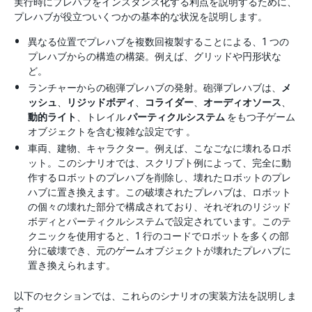
実行時にプレハブをインスタンス化する利点を説明するために、
プレハブが役立ついくつかの基本的な状況を説明します。
異なる位置でプレハブを複数回複製することによる、1 つの
プレハブからの構造の構築。例えば、グリッドや円形状な
ど。
ランチャーからの砲弾プレハブの発射。砲弾プレハブは、
メ
ッシュ
、
リジッドボディ
、
コライダー
、
オーディオソース
、
動的ライト
、トレイル
パーティクルシステム
をもつ子ゲーム
オブジェクトを含む複雑な設定です 。
車両、建物、キャラクター。例えば、こなごなに壊れるロボ
ット。このシナリオでは、スクリプト例によって、完全に動
作するロボットのプレハブを削除し、壊れたロボットのプレ
ハブに置き換えます。この破壊されたプレハブは、ロボット
の個々の壊れた部分で構成されており、それぞれのリジッド
ボディとパーティクルシステムで設定されています。このテ
クニックを使用すると、1 行のコードでロボットを多くの部
分に破壊でき、元のゲームオブジェクトが壊れたプレハブに
置き換えられます。
以下のセクションでは、これらのシナリオの実装方法を説明しま
す。