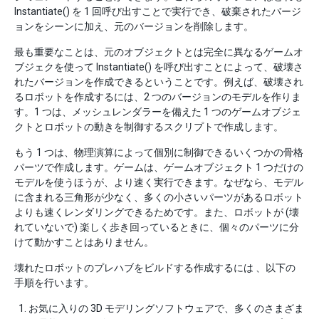
Instantiate() を 1 回呼び出すことで実行でき、破棄されたバージ
ョンをシーンに加え、元のバージョンを削除します。
最も重要なことは、元のオブジェクトとは完全に異なるゲームオ
ブジェクを使って Instantiate() を呼び出すことによって、破壊さ
れたバージョンを作成できるということです。例えば、破壊され
るロボットを作成するには、2 つのバージョンのモデルを作りま
す。1 つは、メッシュレンダラーを備えた 1 つのゲームオブジェ
クトとロボットの動きを制御するスクリプトで作成します。
もう 1 つは、物理演算によって個別に制御できるいくつかの骨格
パーツで作成します。ゲームは、ゲームオブジェクト 1 つだけの
モデルを使うほうが、より速く実行できます。なぜなら、モデル
に含まれる三角形が少なく、多くの小さいパーツがあるロボット
よりも速くレンダリングできるためです。また、ロボットが (壊
れていないで) 楽しく歩き回っているときに、個々のパーツに分
けて動かすことはありません。
壊れたロボットのプレハブをビルドする作成するには 、以下の
手順を行います。
お気に入りの 3D モデリングソフトウェアで、多くのさまざま