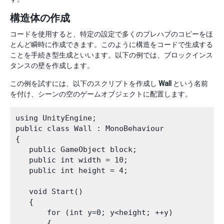
構造体の作成
コードを使用すると、特定の設定で多くのプレハブのコピーをほ
とんど瞬時に作成できます。このように構造をコードで生成する
ことを手続き型生成といいます。以下の例では、ブロックインス
タンスの壁を作成します。
この例を試すには、以下のスクリプトを作成し
Wall
という名前
を付け、シーンの空のゲームオブジェクトに配置します。
using UnityEngine;

public class Wall : MonoBehaviour

{

   public GameObject block;

   public int width = 10;

   public int height = 4;

   void Start()

   {

       for (int y=0; y<height; ++y)

       {
