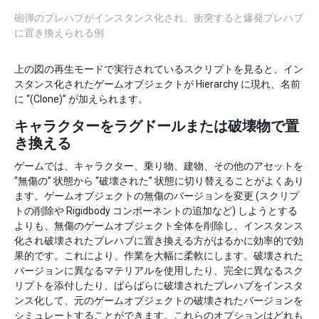
砲弾のプレハブがインスタンス化され、衝突すると爆発プレハブ
に置き換えられる例
上の図の再生モードで実行されているスクリプトを見ると、イン
スタンス化されたゲームオブジェクトが Hierarchy に現れ、名前
に “(Clone)” が加えられます。
キャラクターをラグドールまたは破壊物で置
き換える
ゲームでは、キャラクター、乗り物、建物、その他のアセットを
“無傷の” 状態から “破壊された” 状態に切り替えることがよくあり
ます。ゲームオブジェクトの無傷のバージョンを変更 (スクリプ
トの削除や Rigidbody コンポーネントの追加など) しようとする
よりも、無傷のゲームオブジェクト全体を削除し、インスタンス
化され破壊されたプレハブに置き換える方がはるかに効率的で効
果的です。これにより、作業を大幅に柔軟にします。破壊された
バージョンに異なるマテリアルを使用したり、完全に異なるスク
リプトを添付したり、ばらばらに破壊されたプレハブをインスタ
ンス化して、元のゲームオブジェクトの破壊されたバージョンを
シミュレートすることができます。これらのオプションはどれも