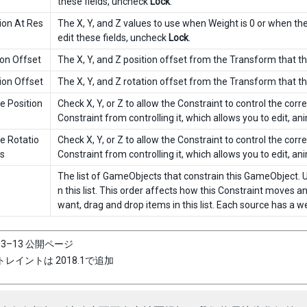
these fields, uncheck
Lock
.
ion At Res
The X, Y, and Z values to use when Weight is 0 or when t
edit these fields, uncheck
Lock
.
ion Offset
The X, Y, and Z position offset from the Transform that t
ion Offset
The X, Y, and Z rotation offset from the Transform that t
e Position
Check X, Y, or Z to allow the Constraint to control the cor
Constraint from controlling it, which allows you to edit, anim
e Rotatio
Check X, Y, or Z to allow the Constraint to control the cor
s
Constraint from controlling it, which allows you to edit, anim
The list of GameObjects that constrain this GameObject. 
n this list. This order affects how this Constraint moves 
want, drag and drop items in this list. Each source has a w
–03–13 公開ページ
レイントは 2018.1で追加