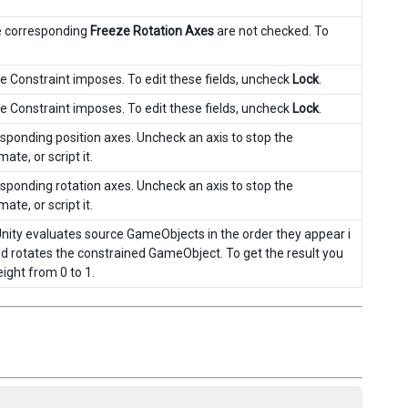
he corresponding
Freeze Rotation Axes
are not checked. To
he Constraint imposes. To edit these fields, uncheck
Lock
.
he Constraint imposes. To edit these fields, uncheck
Lock
.
responding position axes. Uncheck an axis to stop the
ate, or script it.
responding rotation axes. Uncheck an axis to stop the
ate, or script it.
Unity evaluates source GameObjects in the order they appear i
and rotates the constrained GameObject. To get the result you
eight from 0 to 1.