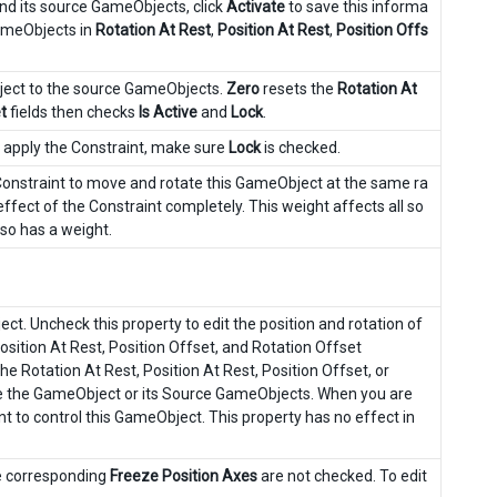
d its source GameObjects, click
Activate
to save this informa
ameObjects in
Rotation At Rest
,
Position At Rest
,
Position Offs
bject to the source GameObjects.
Zero
resets the
Rotation At
t
fields then checks
Is Active
and
Lock
.
o apply the Constraint, make sure
Lock
is checked.
 Constraint to move and rotate this GameObject at the same ra
fect of the Constraint completely. This weight affects all so
also has a weight.
t. Uncheck this property to edit the position and rotation of
osition At Rest, Position Offset, and Rotation Offset
the Rotation At Rest, Position At Rest, Position Offset, or
te the GameObject or its Source GameObjects. When you are
nt to control this GameObject. This property has no effect in
he corresponding
Freeze Position Axes
are not checked. To edit