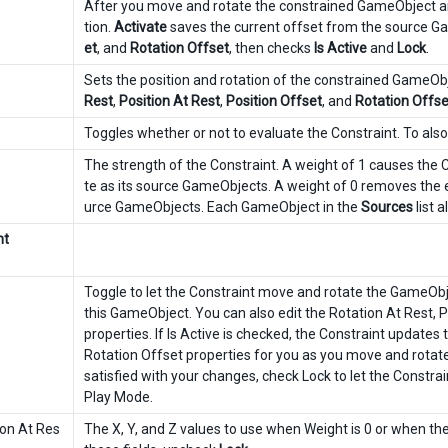
After you move and rotate the constrained GameObject an
tion.
Activate
saves the current offset from the source G
et
, and
Rotation Offset
, then checks
Is Active
and
Lock
.
Sets the position and rotation of the constrained GameO
Rest
,
Position At Rest
,
Position Offset
, and
Rotation Offse
Toggles whether or not to evaluate the Constraint. To als
The strength of the Constraint. A weight of 1 causes the
te as its source GameObjects. A weight of 0 removes the ef
urce GameObjects. Each GameObject in the
Sources
list 
nt
Toggle to let the Constraint move and rotate the GameObjec
this GameObject. You can also edit the Rotation At Rest, P
properties. If Is Active is checked, the Constraint updates 
Rotation Offset properties for you as you move and rota
satisfied with your changes, check Lock to let the Constrai
Play Mode.
ion At Res
The X, Y, and Z values to use when Weight is 0 or when t