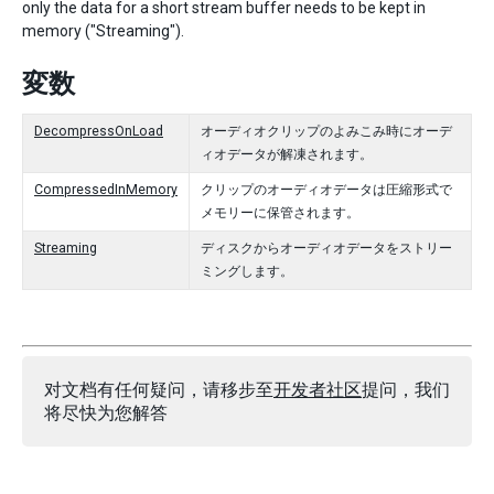
only the data for a short stream buffer needs to be kept in
memory ("Streaming").
変数
DecompressOnLoad
オーディオクリップのよみこみ時にオーデ
ィオデータが解凍されます。
CompressedInMemory
クリップのオーディオデータは圧縮形式で
メモリーに保管されます。
Streaming
ディスクからオーディオデータをストリー
ミングします。
对文档有任何疑问，请移步至
开发者社区
提问，我们
将尽快为您解答