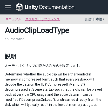
マニュアル
スクリプトリファレンス
言語:
日本語
AudioClipLoadType
enumeration
説明
オーディオクリップの読み込み方式を設定します。
Determines whether the audio clip will be either loaded in
memory in compressed form, such that every playback will
decode the data on the fly ("CompressedInMemory"),
decompressed at Scene startup such that the clip can be played
back at very low CPU usage and the audio data in ir can be
modified ("DecompressOnLoad"), or streamed directly from the
disk which will typically result in the lowest memory usage, as