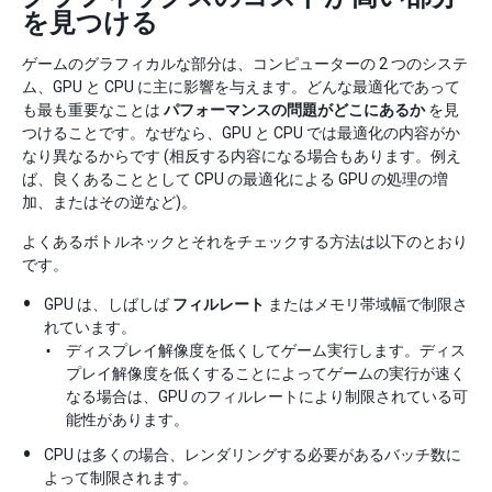
を見つける
ゲームのグラフィカルな部分は、コンピューターの 2 つのシステ
ム、GPU と CPU に主に影響を与えます。どんな最適化であって
も最も重要なことは
パフォーマンスの問題がどこにあるか
を見
つけることです。なぜなら、GPU と CPU では最適化の内容がか
なり異なるからです (相反する内容になる場合もあります。例え
ば、良くあることとして CPU の最適化による GPU の処理の増
加、またはその逆など)。
よくあるボトルネックとそれをチェックする方法は以下のとおり
です。
GPU は、しばしば
フィルレート
またはメモリ帯域幅で制限さ
れています。
ディスプレイ解像度を低くしてゲーム実行します。ディス
プレイ解像度を低くすることによってゲームの実行が速く
なる場合は、GPU のフィルレートにより制限されている可
能性があります。
CPU は多くの場合、レンダリングする必要があるバッチ数に
よって制限されます。