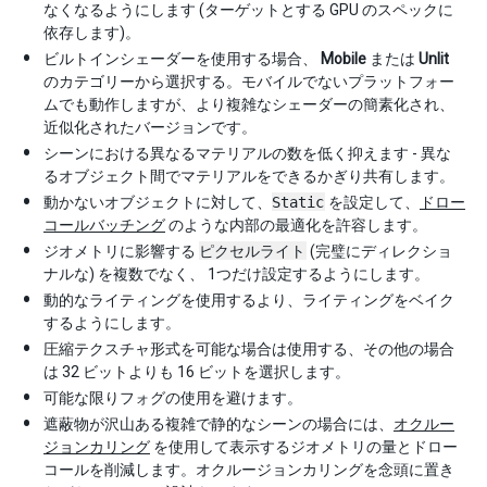
なくなるようにします (ターゲットとする GPU のスペックに
依存します)。
ビルトインシェーダーを使用する場合、
Mobile
または
Unlit
のカテゴリーから選択する。モバイルでないプラットフォー
ムでも動作しますが、より複雑なシェーダーの簡素化され、
近似化されたバージョンです。
シーンにおける異なるマテリアルの数を低く抑えます - 異な
るオブジェクト間でマテリアルをできるかぎり共有します。
動かないオブジェクトに対して、
Static
を設定して、
ドロー
コールバッチング
のような内部の最適化を許容します。
ジオメトリに影響する
ピクセルライト
(完璧にディレクショ
ナルな) を複数でなく、 1つだけ設定するようにします。
動的なライティングを使用するより、ライティングをベイク
するようにします。
圧縮テクスチャ形式を可能な場合は使用する、その他の場合
は 32 ビットよりも 16 ビットを選択します。
可能な限りフォグの使用を避けます。
遮蔽物が沢山ある複雑で静的なシーンの場合には、
オクルー
ジョンカリング
を使用して表示するジオメトリの量とドロー
コールを削減します。オクルージョンカリングを念頭に置き