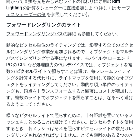
向かって直接を光を差し込むライトの代わりに専用の
Rim
Lighting
の計算をシェーダーに直接追加します(詳しくは
サーフ
ェスシェーダーの例
を参照してください)。
フォワードレンダリングのライト
フォワードレンダリングパスの詳細
も参照してください。
動的なピクセル単位のライティングでは、影響する全てのピクセ
ルにレンダリング作業が追加されるので、オブジェクトをマルチ
パスでレンダリングする事になります。モバイルや ローエンド
PC の GPU など処理能力の低いデバイスでは、オブジェクトを複
数の
ピクセルライト
で照らすことは避け、毎フレームライティ
ングを計算する代わりに、ライトマップを使用して静的なオブジ
ェクトをライティングしてください。動的な頂点単位のライティ
ングも、頂点をトランスフォームすると顕著にコストが増加しま
す。複数のライトでオブジェクトを照らすことは、なるべく避け
るようにしてください。
様々なピクセルライトで照らすために、十分距離を置いているメ
ッシュをまとめることは避けてください。ピクセルライトを使用
するとき、各メッシュはそれを照らすピクセルライトの数だけレ
ンダリングされなければなりません。とても距離のある 2 つのメ