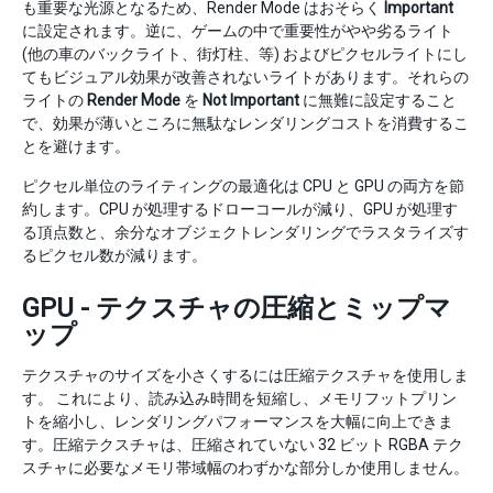
も重要な光源となるため、Render Mode はおそらく
Important
に設定されます。逆に、ゲームの中で重要性がやや劣るライト
(他の車のバックライト、街灯柱、等) およびピクセルライトにし
てもビジュアル効果が改善されないライトがあります。それらの
ライトの
Render Mode
を
Not Important
に無難に設定すること
で、効果が薄いところに無駄なレンダリングコストを消費するこ
とを避けます。
ピクセル単位のライティングの最適化は CPU と GPU の両方を節
約します。CPU が処理するドローコールが減り、GPU が処理す
る頂点数と、余分なオブジェクトレンダリングでラスタライズす
るピクセル数が減ります。
GPU - テクスチャの圧縮とミップマ
ップ
テクスチャのサイズを小さくするには圧縮テクスチャを使用しま
す。 これにより、読み込み時間を短縮し、メモリフットプリン
トを縮小し、レンダリングパフォーマンスを大幅に向上できま
す。圧縮テクスチャは、圧縮されていない 32 ビット RGBA テク
スチャに必要なメモリ帯域幅のわずかな部分しか使用しません。