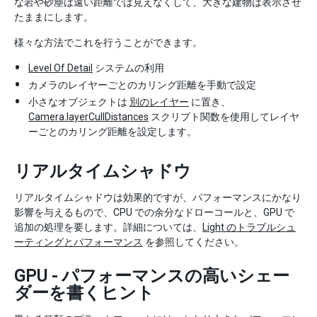
な岩や砂塵は遠い距離では見えなくして、大きな建物は表示させ
たままにします。
様々な方法でこれを行うことができます。
Level Of Detail
システムの利用
カメラのレイヤーごとのカリング距離を手動で設定
小さなオブジェクトは
別のレイヤー
に置き、
Camera.layerCullDistances
スクリプト関数を使用してレイヤ
ーごとのカリング距離を設定します。
リアルタイムシャドウ
リアルタイムシャドウは効果的ですが、パフォーマンスにかなり
影響を与えるもので、CPU での余分なドローコールと、GPU で
追加の処理を要します。詳細については、
Light のトラブルシュ
ーティングとパフォーマンス
を参照してください。
GPU - パフォーマンスの高いシェー
ダーを書くヒント