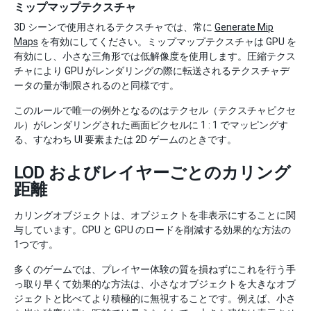
ミップマップテクスチャ
3D シーンで使用されるテクスチャでは、常に
Generate Mip
Maps
を有効にしてください。ミップマップテクスチャは GPU を
有効にし、小さな三角形では低解像度を使用します。圧縮テクス
チャにより GPU がレンダリングの際に転送されるテクスチャデ
ータの量が制限されるのと同様です。
このルールで唯一の例外となるのはテクセル（テクスチャピクセ
ル）がレンダリングされた画面ピクセルに 1 : 1 でマッピングす
る、すなわち UI 要素または 2D ゲームのときです。
LOD およびレイヤーごとのカリング
距離
カリングオブジェクトは、オブジェクトを非表示にすることに関
与しています。CPU と GPU のロードを削減する効果的な方法の
1つです。
多くのゲームでは、プレイヤー体験の質を損ねずにこれを行う手
っ取り早くて効果的な方法は、小さなオブジェクトを大きなオブ
ジェクトと比べてより積極的に無視することです。例えば、小さ