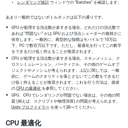
レンダリング統計
ウィンドウの “Batches” を確認します。
あまり一般的ではないボトルネックは以下の通りです。
GPU が処理する頂点数が多すぎる場合。どれだけの頂点数で
あれば “問題ない” かは GPU および頂点シェーダーの複雑さに
依存します。一般的に、典型的な指標はモバイルで 10万以
下、PC で数百万以下です。ただし、最適化を行ってこの数字
をできるだけ低く抑えることが推奨されます。
CPU が処理する頂点数が多すぎる場合。スキンメッシュ、ク
ロスシミュレーション、パーティクル、その他のゲームオブ
ジェクトやメッシュが考えられます。上記に関しては、一般
的に、ゲームのクオリティを落とさないでこの数をできるだ
け低く抑えることが推奨されます。これを行う方法は、後述
の
CPU の最適化
を参照してください。
GPU、CPU でレンダリングが問題でない場合は、その他の問
題 (例えば、スクリプトや物理演算) の問題が考えられます。
Unity プロファイラー
を使って調べてください。
CPU 最適化