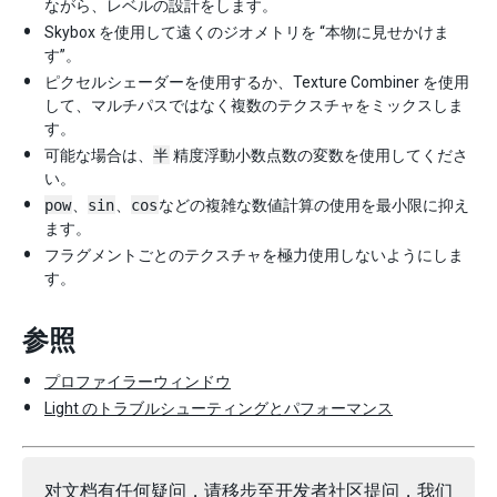
ながら、レベルの設計をします。
Skybox を使用して遠くのジオメトリを “本物に見せかけま
す”。
ピクセルシェーダーを使用するか、Texture Combiner を使用
して、マルチパスではなく複数のテクスチャをミックスしま
す。
可能な場合は、
半
精度浮動小数点数の変数を使用してくださ
い。
pow
、
sin
、
cos
などの複雑な数値計算の使用を最小限に抑え
ます。
フラグメントごとのテクスチャを極力使用しないようにしま
す。
参照
プロファイラーウィンドウ
Light のトラブルシューティングとパフォーマンス
对文档有任何疑问，请移步至
开发者社区
提问，我们