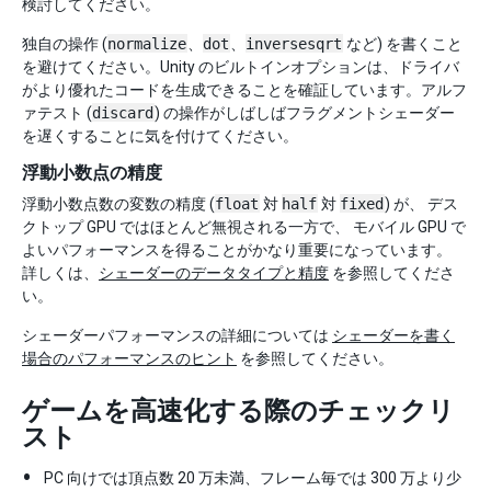
検討してください。
独自の操作 (
normalize
、
dot
、
inversesqrt
など) を書くこと
を避けてください。Unity のビルトインオプションは、ドライバ
がより優れたコードを生成できることを確証しています。アルフ
ァテスト (
discard
) の操作がしばしばフラグメントシェーダー
を遅くすることに気を付けてください。
浮動小数点の精度
浮動小数点数の変数の精度 (
float
対
half
対
fixed
) が、 デス
クトップ GPU ではほとんど無視される一方で、 モバイル GPU で
よいパフォーマンスを得ることがかなり重要になっています。
詳しくは、
シェーダーのデータタイプと精度
を参照してくださ
い。
シェーダーパフォーマンスの詳細については
シェーダーを書く
場合のパフォーマンスのヒント
を参照してください。
ゲームを高速化する際のチェックリ
スト
PC 向けでは頂点数 20 万未満、フレーム毎では 300 万より少