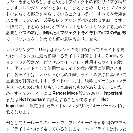
ッシュをまとめると、まとめたオブジェクトの有効サイズが増加
します。レンダリングのときには、ひとまとめにしたオブジェク
トのあらゆる部分を照らしているピクセルライトすべてが考慮さ
れます。そのため、必要なレンダリングパスの数は増加します。
一般的に、まとめられたオブジェクトをレンダリングするために
必要なパスの数は、
離れたオブジェクトそれぞれのパスの合計数
で、メッシュをまとめても何の意味もありません。
レンダリング中、Unity はメッシュの周囲のすべてのライトを見
つけ、メッシュに最も影響するライトを計算します。
Quality
ウ
ィンドウの設定が、ピクセルライトとして使用するライトの数
と、頂点ライトとして使用するライトの数の変更に使用されま
す。各ライトは、メッシュからの距離、ライトの強さに基づいて
重要度が計算されます。ライトの中には、純粋にゲームのコンテ
キストのために他よりもずっと重要なものがあります。このた
め、すべてのライトには
Render Mode
設定があり、
Important
または
Not Important
に設定することができます。
Not
Important
に設定されたライトのレンダリングオーバーヘッドは
低くなります。
例としてカーレースのゲームで、プレイヤーの車が暗闇の中でヘ
ッドライトをつけて走っているとします。ヘッドライトはもっと