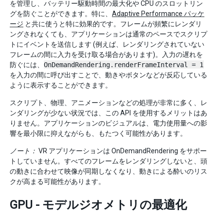
を管理し、バッテリー駆動時間の最大化や CPU のスロットリン
グを防ぐことができます。特に、
Adaptive Performance パッケ
ージ
と共に使うと特に効果的です。フレームが頻繁にレンダリ
ングされなくても、アプリケーションは通常のペースでスクリプ
トにイベントを送信します (例えば、レンダリングされていない
フレームの間に入力を受け取る場合があります)。入力の遅れを
防ぐには、
OnDemandRendering.renderFrameInterval = 1
を入力の間に呼び出すことで、動きやボタンなどが反応している
ように表示することができます。
スクリプト、物理、アニメーションなどの処理が非常に多く、レ
ンダリングが少ない状況では、この API を使用するメリットはあ
りません。アプリケーションのビジュアルは、電力使用量への影
響を最小限に抑えながらも、もたつく可能性があります。
ノート：
VR アプリケーションは OnDemandRendering をサポー
トしていません。すべてのフレームをレンダリングしないと、頭
の動きに合わせて映像が同期しなくなり、動きによる酔いのリス
クが高まる可能性があります。
GPU - モデルジオメトリの最適化