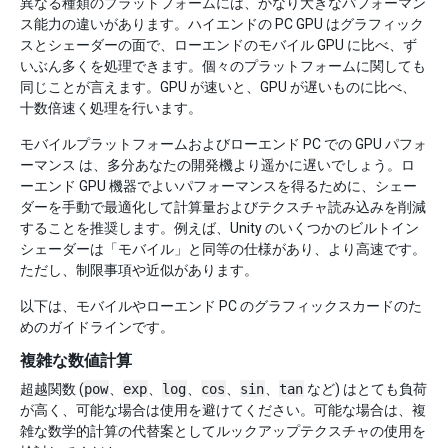
異なる種類のプラットフォームには、かなり大きなパフォーマン
ス能力の違いがあります。ハイエンドの PC GPU はグラフィック
スとシェーダーの面で、ローエンドのモバイル GPU に比べ、ず
いぶん多くを処理できます。個々のプラットフォームに関しても
同じことが言えます。GPU が速いと、GPU が遅いものに比べ、
十数倍速く処理を行います。
モバイルプラットフォームおよびローエンド PC での GPU パフォ
ーマンス は、多分あなたの開発機より遥かに遅いでしょう。ロ
ーエンド GPU 機器でよいパフォーマンスを得るために、シェー
ダーを手動で最適化して計算量およびテクスチャ読み込みを削減
することを推奨します。例えば、Unity のいくつかのビルトイン
シェーダーは「モバイル」と同等の仕様があり、より高速です。
ただし、制限事項や近似があります。
以下は、モバイルやローエンド PC のグラフィックスカードのた
めのガイドラインです。
複雑な数値計算
超越関数 (
pow
、
exp
、
log
、
cos
、
sin
、
tan
など) はとても負荷
が高く、可能な場合は使用を避けてください。可能な場合は、複
雑な数学的計算の代替案としてルックアップテクスチャの使用を