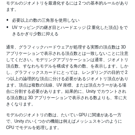
モデルのジオメトリを最適化するには 2 つの基本的ルールがあり
ます。
必要以上の数の三角形を使用しない
UV マッピングの継ぎ目とハードエッジ (2 重化した頂点) をで
きるかぎり少数に抑える
通常、グラフィックハードウェアが処理する実際の頂点数は 3D
アプリケーションで表示される頂点数とは一致しないことに注意
してください。モデリングアプリケーションは通常、ジオメトリ
頂点数、すなわちモデルを構成する角の数、を表示します。しか
し、グラフィックスカードにとっては、レンダリングの目的で 2
つ以上の論理的な頂点に分ける必要があるジオメトリ頂点があり
ます。頂点は複数の法線、UV 座標、または頂点カラーがある場
合に分割する必要があります。結果的に、Unity でカウントされ
る頂点数は 3D アプリケーションで表示される数よりも、常に大
きくなります。
モデルのジオメトリの数は、たいてい GPU に関連がある一方
で、Unity のいくつかの機能は例えばメッシュスキンのように
CPU でモデルを処理します。