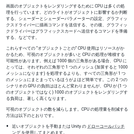
画面のオブジェクトをレンダリングするために CPU は多くの処
理を行っています。どのライトがオブジェクトに影響するか判断
する、シェーダーとシェーダーパラメーターの設定、グラフィッ
クスドライバーに描画コマンドを送信する、その後、グラフィッ
クドライバーはグラフィックスカードへ送信するコマンドを準備
する、などです。
これらすべての “オブジェクトごとの” CPU 使用はリソースがか
かるため、可視のオブジェクトが多いと CPU の処理が堆積する
可能性があります。例えば 1000 個の三角形がある場合、CPU に
とっては、それぞれの三角形で 1 つのメッシュ (加算すると 1000
メッシュになります) を処理するよりも、すべての三角形が 1 つ
のメッシュにまとまっているほうがよほど簡単です。この 2 つの
シナリオの GPU の負担はほとんど変わりませんが、CPU が (1 つ
のオブジェクトではなく) 1000 のオブジェクトをレンダリングす
る負荷は、著しく高くなります。
可視のオブジェクトの数を減らします。CPU の処理量を削減する
方法は以下のとおりです。
近いオブジェクトを手動または Unity の
ドローコールバッチ
ング
を使用してまとめます。