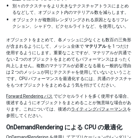
別々のテクスチャをより大きなテクスチャアトラスにまとめ
るなどして、オブジェクト内のマテリアル数を減らします。
オブジェクトが複数回レンダリングされる原因となるリフレ
クション、シャドウ、ピクセルライトなど、を使用しない。
オブジェクトをまとめて、各メッシュに少なくとも数百の三角形
が含まれるようにして、メッシュ全体で
マテリアル
を 1 つだけ
使用するようにします。重要なことですが、マテリアルが共通で
ない 2 つのオブジェクトをまとめてもパフォーマンスはまったく
向上しません。複数のマテリアルが必要となる最も一般的な理由
は 2 つのメッシュが同じテクスチャを使用していないということ
です。CPU パフォーマンスを最適化するには、共通のテクスチャ
をもつオブジェクトをまとめるよう気を付けてください。
Forward Rendering パス
でピクセルライトを多く使用する場合、
後述するようにオブジェクトをまとめることが無意味な場合があ
ります。これについては、後述の
ライティングパフォーマンス
を
参照してください。
OnDemandRendering による CPU の最適化
OnDemandRendering
を使用してアプリケーションのレンダリン