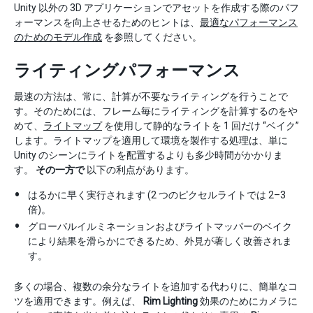
Unity 以外の 3D アプリケーションでアセットを作成する際のパフ
ォーマンスを向上させるためのヒントは、
最適なパフォーマンス
のためのモデル作成
を参照してください。
ライティングパフォーマンス
最速の方法は、常に、計算が不要なライティングを行うことで
す。そのためには、フレーム毎にライティングを計算するのをや
めて、
ライトマップ
を使用して静的なライトを 1 回だけ “ベイク”
します。ライトマップを適用して環境を製作する処理は、単に
Unity のシーンにライトを配置するよりも多少時間がかかりま
す。
その一方で
以下の利点があります。
はるかに早く実行されます (2 つのピクセルライトでは 2–3
倍)。
グローバルイルミネーションおよびライトマッパーのベイク
により結果を滑らかにできるため、外見が著しく改善されま
す。
多くの場合、複数の余分なライトを追加する代わりに、簡単なコ
ツを適用できます。例えば、
Rim Lighting
効果のためにカメラに