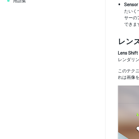
用語集
Sensor 
たいく
サーの
できま
レン
Lens Shift
レンダリ
このテク
れは画像を