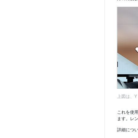
上図は、Y
これを使
ます。レ
詳細につ