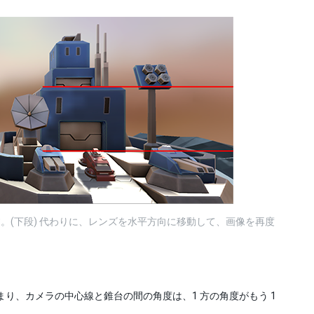
。(下段) 代わりに、レンズを水平方向に移動して、画像を再度
り、カメラの中心線と錐台の間の角度は、1 方の角度がもう 1