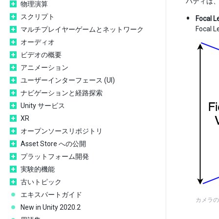
パティは
物理演算
スクリプト
Focal L
Foca
マルチプレイヤーゲームとネットワーク
オーディオ
ビデオの概要
アニメーション
ユーザーインターフェース (UI)
ナビゲーションと経路探索
Unity サービス
XR
オープンソースリポジトリ
Asset Store への公開
プラットフォーム開発
実験的機能
古いトピック
エキスパートガイド
カメラの F
New in Unity 2020.2