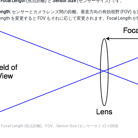
、
Focal Length
(焦点距離) と
Sensor Size
(センサーサイズ) です。
ength:
センサーとカメラレンズ間の距離。垂直方向の有効視野 (FOV) を決定しま
l Length を変更すると FOV もそれに応じて変更されます。Focal Le
ocal Length (焦点距離)、FOV、Sensor Size (センサーサイズ) の関係