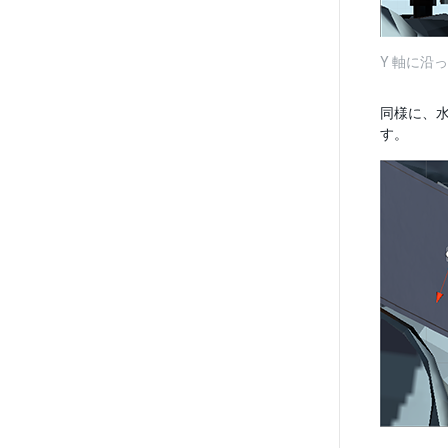
Y 軸に
同様に、
す。