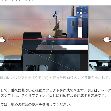
 軸のレンズシフトを行う前 (左) と行った後 (右) のカメラ錐台を
用して、透視に基づいた視覚エフェクトを作成できます。例えば、レー
ンズシフトは、スクリプティングなしに斜め錐台を達成する方法です。
いては、
斜めの錐台の使用
を参照してください。