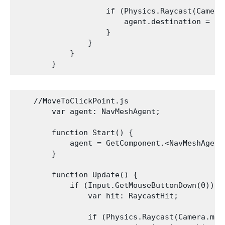
                    if (Physics.Raycast(Camera
                        agent.destination = hit
                    }

                }

            }

    //MoveToClickPoint.js

        var agent: NavMeshAgent;

        function Start() {

            agent = GetComponent.<NavMeshAgent>
        }

        function Update() {

            if (Input.GetMouseButtonDown(0)) {

                var hit: RaycastHit;

                if (Physics.Raycast(Camera.mai