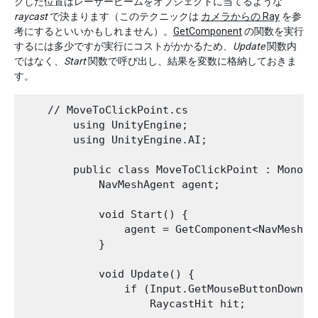
クした位置はレーザービームをオブジェクトに当てるような
raycast
で決まります（このテクニックは
カメラからの Ray
を参
考にするといいかもしれません）。
GetComponent
の関数を実行
するには多少ですが実行にコストがかかるため、
Update
関数内
ではなく、
Start
関数で呼び出し、結果を変数に格納しておきま
す。
    // MoveToClickPoint.cs

        using UnityEngine;

        using UnityEngine.AI;

        public class MoveToClickPoint : MonoBeh
            NavMeshAgent agent;

            void Start() {

                agent = GetComponent<NavMeshAge
            }

            void Update() {

                if (Input.GetMouseButtonDown(0)
                    RaycastHit hit;
