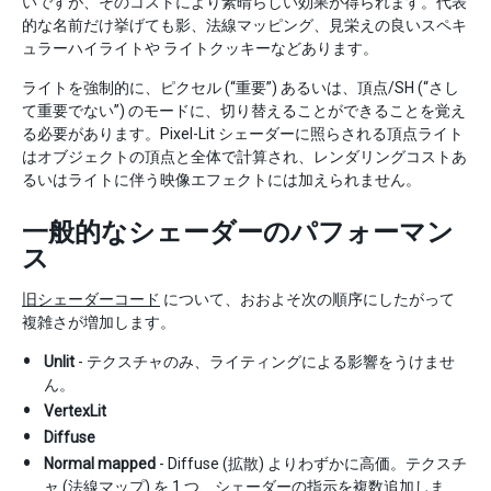
いですが、そのコストにより素晴らしい効果が得られます。代表
的な名前だけ挙げても影、法線マッピング、見栄えの良いスペキ
ュラーハイライトや ライトクッキーなどあります。
ライトを強制的に、ピクセル (“重要”) あるいは、頂点/SH (“さし
て重要でない”) のモードに、切り替えることができることを覚え
る必要があります。Pixel-Lit シェーダーに照らされる頂点ライト
はオブジェクトの頂点と全体で計算され、レンダリングコストあ
るいはライトに伴う映像エフェクトには加えられません。
一般的なシェーダーのパフォーマン
ス
旧シェーダーコード
について、おおよそ次の順序にしたがって
複雑さが増加します。
Unlit
- テクスチャのみ、ライティングによる影響をうけませ
ん。
VertexLit
Diffuse
Normal mapped
- Diffuse (拡散) よりわずかに高価。テクスチ
ャ (法線マップ) を 1 つ、シェーダーの指示を複数追加しま