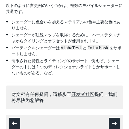
以下のように変更例のいくつかは、複数のモバイルシェーダーに
共通です。
シェーダーに色合いを加えるマテリアルの色や主要な色はあ
りません。
シェーダーが法線マップを取得するために、ベーステクスチ
ャからタイリングとオフセットが使用されます。
パーティクルシェーダーは
AlphaTest
と
ColorMask
をサポ
ートしません。
制限された特性とライティングのサポート - 例えば、シェー
ダーの中には 1 つのディレクショナルライトしかサポートし
ないものがある、など。
对文档有任何疑问，请移步至
开发者社区
提问，我们
将尽快为您解答