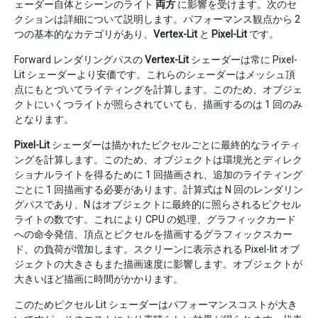
ェーダー自体とシーンのライト
両方
に影響を受けます。次のセ
クションは詳細について説明します。パフォーマンス観点から 2
つの基本的なカテゴリがあり、
Vertex-Lit
と
Pixel-Lit
です。
Forward レンダリングパスの
Vertex-Lit
シェーダーは常に Pixel-
Lit シェーダーより安価です。これらのシェーダーはメッシュ頂
点にもとづいてライティングを計算します。このため、オブジェ
クトにいくつライトが照らされていても、描画するのは 1 回のみ
となります。
Pixel-Lit
シェーダーは描かれたピクセルごとに最終的なライティ
ングを計算します。このため、オブジェクトは環境光とディレク
ショナルライトを得るために 1 回描画され、追加のライティング
ごとに 1 回描画する必要があります。計算式は N 回のレンダリン
グパスであり、N はオブジェクトに最終的に照らされるピクセル
ライトの数です。これにより CPU の処理、グラフィックカード
への命令発信、頂点とピクセルを描画するグラフィックスカー
ド、の負荷が増加します。スクリーンに表示される Pixel-lit オブ
ジェクトの大きさもまた描画速度に影響します。オブジェクトが
大きいほど描画に時間がかかります。
このためピクセル Lit シェーダーはパフォーマンスコストが大き