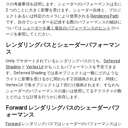
スの考慮事項を説明します。シェーダーのパフォーマンスは主に
2 つのことに大きく影響を受けます。シェーダー自体と、プロジ
ェクトあるいは特定のカメラにより使用される
Rendering Path
です。自分でシェーダーを記述する際のパフォーマンスの秘訣に
ついては
シェーダーを書く場合のパフォーマンスのヒント
のペ
ージを参照してください。
レンダリングパスとシェーダーパフォーマン
ス
Unity でサポートされているレンダリングパスのうち、
Deferred
Shading
と
Vertex Lit
がもっともパフォーマンスを予見できま
す。Deferred Shading では各オブジェクトは一般にどのような
ライトに影響を受けるかに関わらず 2 回描画されます。同様に
Vertex Lit で各オブジェクトは 1 回だけ描画されます。すなわち
シェーダーのパフォーマンスの違いは使用してるテクスチャの数
とどのような計算を行うかに依存します。
Forward レンダリングパスのシェーダーパフ
ォーマンス
Forward
レンダリングパスではシェーダーのパフォーマンスはシ