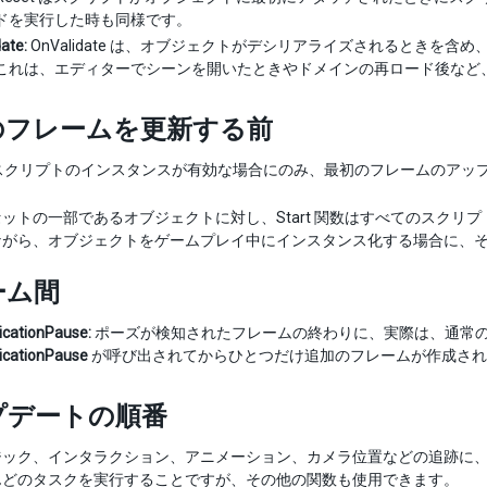
ドを実行した時も同様です。
ate:
OnValidate は、オブジェクトがデシリアライズされるときを
これは、エディターでシーンを開いたときやドメインの再ロード後など
のフレームを更新する前
クリプトのインスタンスが有効な場合にのみ、最初のフレームのアップデー
ットの一部であるオブジェクトに対し、Start 関数はすべてのスクリプト
ながら、オブジェクトをゲームプレイ中にインスタンス化する場合に、
ーム間
icationPause:
ポーズが検知されたフレームの終わりに、実際は、通常
icationPause
が呼び出されてからひとつだけ追加のフレームが作成され
プデートの順番
ジック、インタラクション、アニメーション、カメラ位置などの追跡に
んどのタスクを実行することですが、その他の関数も使用できます。