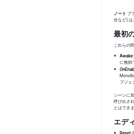
ノート
ブ
合など) は
最初
これらの関
Awake:
に無効
OnEnab
Mon
ブジェ
シーンに
呼び出さ
とはでき
エデ
Reset: