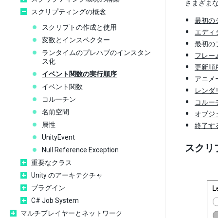
さまざま
スクリプティングの概念
最初の
スクリプトの作成と使用
エディ
変数とインスペクター
最初の
ランタイムのプレハブのインスタン
フレー
ス化
更新順
イベント関数の実行順序
アニメ
イベント関数
レンダ
コルーチン
コルー
名前空間
オブジ
属性
終了す
UnityEvent
スクリ
Null Reference Exception
重要なクラス
Unity のアーキテクチャ
プラグイン
C# Job System
マルチプレイヤーとネットワーク