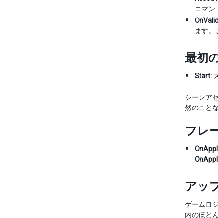
コマン
OnValid
ます。
最初
Start:
ス
シーンアセ
然のこと
フレ
OnAppl
OnAppl
アッ
ゲームロ
内のほと