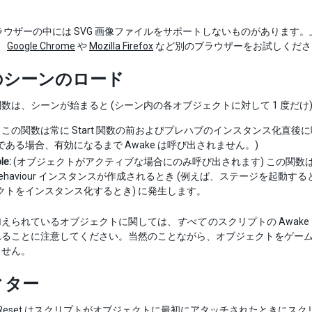
ラウザーの中には SVG 画像ファイルをサポートしないものがあります
、
Google Chrome
や
Mozilla Firefox
など別のブラウザーをお試しくださ
のシーンのロード
数は、シーンが始まると (シーン内の各オブジェクトに対して 1 度だけ
この関数は常に Start 関数の前およびプレハブのインスタンス化直
である場合、有効になるまで Awake は呼び出されません。)
le:
(オブジェクトがアクティブな場合にのみ呼び出されます) この関
oBehaviour インスタンスが作成されるとき (例えば、ステージを
クトをインスタンス化するとき) に発生します。
加えられているオブジェクトに関しては、
すべて
のスクリプトの Awake と
れることに注意してください。当然のことながら、オブジェクトをゲー
ません。
ィター
Reset はスクリプトがオブジェクトに最初にアタッチされたときにス