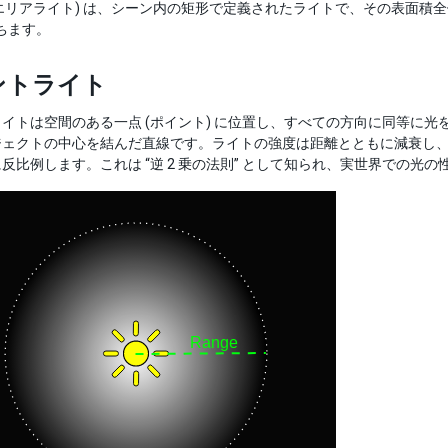
a (エリアライト) は、シーン内の矩形で定義されたライトで、その表面
ちます。
ントライト
イトは空間のある一点 (ポイント) に位置し、すべての方向に同等に
ェクトの中心を結んだ直線です。ライトの強度は距離とともに減衰し、
乗に反比例します。これは “逆 2 乗の法則” として知られ、実世界での光