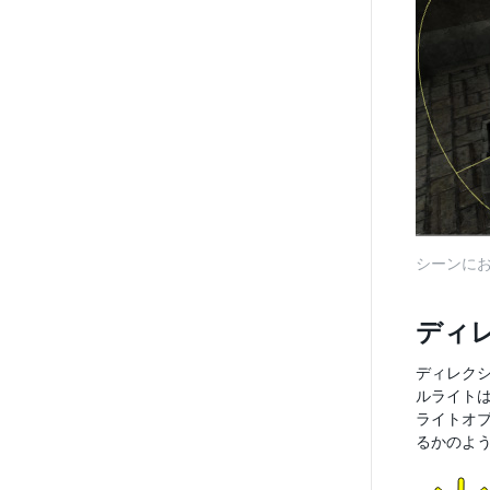
シーンに
ディ
ディレク
ルライト
ライトオ
るかのよ