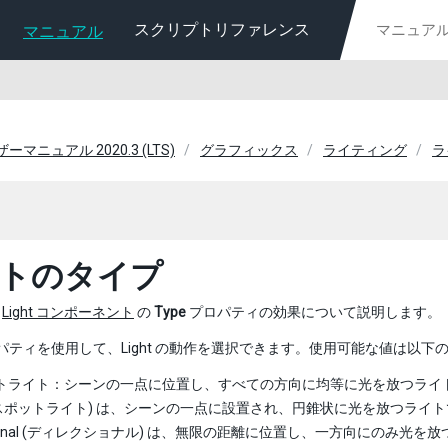
スクリプトリファレンス
マニュアル
ーザーマニュアル 2020.3 (LTS)
グラフィックス
ライティング
ラ
トのタイプ
、
Light コンポーネント
の
Type
プロパティの効果について説明します。
プロパティを使用して、Light の動作を選択できます。使用可能な値は以下
トライト：シーンの一点に位置し、すべての方向に均等に光を放つライ
t (スポットライト) は、シーンの一点に設置され、円錐状に光を放つライ
ctional (ディレクショナル) は、無限の距離に位置し、一方向にのみ光を