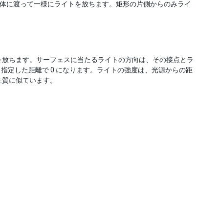
積全体に渡って一様にライトを放ちます。矩形の片側からのみライ
光を放ちます。サーフェスに当たるライトの方向は、その接点とラ
指定した距離で 0 になります。ライトの強度は、光源からの距
の性質に似ています。