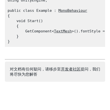
using UnityEngine;
public class Example : 
MonoBehaviour
{

    void Start()

    {

        GetComponent<
TextMesh
>().fontStyle = 
F
    }

对文档有任何疑问，请移步至
开发者社区
提问，我们
将尽快为您解答