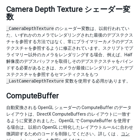
Camera Depth Texture シェーダー変
数
_CameraDepthTexture
のシェーダー変数は、以前行われてい
た、いずれかのカメラでレンダリングされた最後のデプステクス
チャを参照する方法ではなく、常にプライマリーカメラのデプス
テクスチャを参照するように修正されています。スクリプトでプ
ライマリー以外のカメラをレンダリングする場合、例えば、Half
解像度のデプスバッファを取得しそのデプステクスチャをバイン
ドする必要があるときは、カメラが最後にレンダリングしたデプ
ステクスチャを参照するセマンティクスをもつ
_LastCameraDepthTexture
変数を使用する必用があります。
ComputeBuffer
自動変換される OpenGL シェーダーの ComputeBuffer のデータ
レイアウトは、DirectX ComputeBuffers のレイアウトに一致す
るように変更されました。OpenGL で ComputeBuffer を使用す
る場合は、以前の OpenGL に特化したレイアウトルールに合わせ
微調節するためのコードを削除してください。詳しくは 、
コン