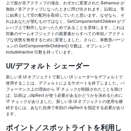
上で親が非アクティブの場合、わずかに変更された Behaviour が
無効／非アクティブになったときに呼び出されます。以前は、常
に結果として空の配列を取得していたと思います。なぜなら、そ
れはあなたが望むものではなく、GetComponentsInChildren がプ
レハブ上で動作しなかったためであることを意味します。これは
対象のゲームオブジェクトの親要素からすべての有効／アクティ
ブな状態を無視するために変更しました。さらに、単数形バージ
ョンの GetComponentInChildren() 引数は、オプションで
includeInactive 引数を持っています。
UI/デフォルト シェーダー
新しい非 UI オブジェクトで新しい UI シェーダーをデフォルトで
使用することは、デフォルトによるサポートを終了しました。パ
フォーマンス上の理由から ‘if’ チェックが削除されたことを除け
ば、以前は _clipRect が使う必要があるかどうかを決めるために
‘if’ チェックがありました。新しい非 UI オブジェクトの使用を継
続するには、あなた自身で有効の clipRect を指定する必要があり
ます。
ポイント／スポットライトを利用し