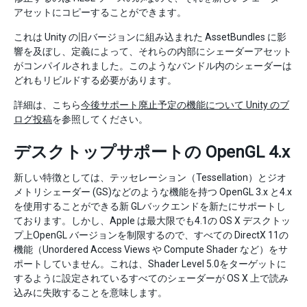
アセットにコピーすることができます。
これは Unity の旧バージョンに組み込まれた AssetBundles に影
響を及ぼし、定義によって、それらの内部にシェーダーアセット
がコンパイルされました。このようなバンドル内のシェーダーは
どれもリビルドする必要があります。
詳細は、こちら
今後サポート廃止予定の機能について Unity のブ
ログ投稿
を参照してください。
デスクトップサポートの OpenGL 4.x
新しい特徴としては、テッセレーション（Tessellation）とジオ
メトリシェーダー (GS)などのような機能を持つ OpenGL 3.x と4.x
を使用することができる新 GLバックエンドを新たにサポートし
ております。しかし、Apple は最大限でも4.1の OS X デスクトッ
プ上OpenGL バージョンを制限するので、すべての DirectX 11の
機能（Unordered Access Views や Compute Shader など）をサ
ポートしていません。これは、Shader Level 5.0をターゲットに
するように設定されているすべてのシェーダーが OS X 上で読み
込みに失敗することを意味します。