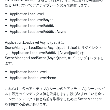
EditorSceneManage を通じて行われます。廃止される可能性の
ある API はすべてアクティブシーンのみで動作します。
Application.LoadLevel
Application.LoadLevelAsync
Application.LoadLevelAdditive
Application.LoadLevelAdditiveAsync
Application.LoadLevel[Async](path) は
SceneManager.LoadScene[Async](path, false) にリダイレクト
し、Application.LoadLevelAdditive[Async](path) は
SceneManager.LoadScene[Async](path, true) にリダイレクトし
ます。
Application.loadedLevel
Application.loadedLevelName
これらは、各自アクティブなシーン名とアクティブなシーンのビ
ルド設定のインデックス値を取得します。読み込まれている全シ
ーンのインデックス値と名前を取得するために SceneManager
を利用する必要があります。