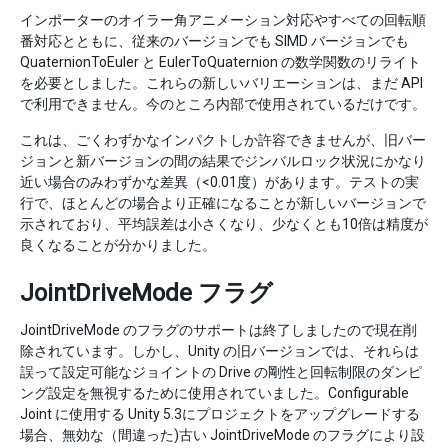
インポーターのオイラー角アニメーション対応やすべての回転順
番対応とともに、従来のバージョンでも SIMD バージョンでも
QuaternionToEuler と EulerToQuaternion の数学関数のリライト
を必要としました。これらの新しいバリエーションは、まだ API
で利用できません。今のところ内部で使用されているだけです。
これは、ごくわずかなインパクトしか許容できませんが、旧バー
ジョンと新バージョンの間の結果でジンバルロック状況にかなり
近い場合のみわずかな差異（<0.01度）があります。テストの実
行で、ほとんどの場合より正確になることが新しいバージョンで
示されており、平均誤差は小さくなり、少なくとも10倍は精度が
良くなることが分かりました。
JointDriveMode フラグ
JointDriveMode のフラグのサポートは終了しましたので現在削
除されています。しかし、Unity の旧バージョンでは、それらは
誤って設定可能なジョイントの Drive の剛性と回転制限のダンピ
ング設定を無視するために使用されていました。Configurable
Joint に使用する Unity 5.3にプロジェクトをアップグレードする
場合、無効な（間違った)古い JointDriveMode のフラグにより設