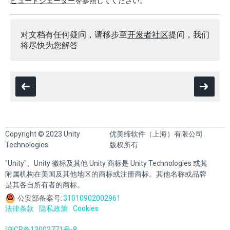
ピュートシェーダー
を参照してください。
对文档有任何疑问，请移步至
开发者社区
提问，我们
将尽快为您解答
Copyright © 2023 Unity
优美缔软件（上海）有限公司
Technologies
版权所有
"Unity"、Unity 徽标及其他 Unity 商标是 Unity Technologies 或其
附属机构在美国及其他地区的商标或注册商标。其他名称或品牌
是其各自所有者的商标。
公安部备案号:
31010902002961
法律条款
隐私政策
Cookies
沪ICP备13002771号-8