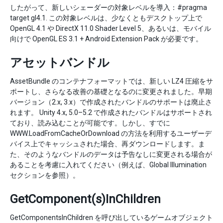
したがって、新しいシェーダーの対象レベルを導入：#pragma
target gl4.1. この対象レベルは、少なくともデスクトップ上で
OpenGL 4.1 や DirectX 11.0 Shader Level 5、あるいは、モバイル
向けで OpenGL ES 3.1 + Android Extension Pack が必要です。
アセットバンドル
AssetBundle のコンテナフォーマットでは、新しい LZ4 圧縮をサ
ポートし、さらなる改善の基礎となるのに変更されました。早期
バージョン（2.x, 3.x）で作成されたバンドルのサポートは廃止さ
れます。 Unity 4.x, 5.0–5.2 で作成されたバンドルはサポートされ
ており、読み込むことが可能です。しかし、すでに
WWW.LoadFromCacheOrDownload の方法を利用するユーザーデ
バイス上でキャッシュされた場合、再ダウンロードします。ま
た、そのようなバンドルのデータは予告なしに変更される場合が
あることを考慮に入れてください（例えば、Global Illumination
セクションを参照）。
GetComponent(s)InChildren
GetComponentsInChildren を呼び出しているゲームオブジェクト