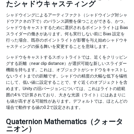
たシャドウキャスティング
シャドウイングによるアーティファクト（シャドウイング対シャ
ドウアクネの下で）のバランス調整を保つことができる、かつ、
シャドウをキャストするために選択されるポイントライトは Bias
スライダーの働きがあります。何も実行しない前に Bias 設定を
行った場合、既存のポイントライトが影響を与え始めシャドウキ
ャスティングの振る舞いを変更することを意味します。
シャドウをキャストするスポットライトでは、近くをクリッピン
グする距離（near clip distance）が選択可能な新しいスライダー
機能を持ちます。これは、オブジェクトがシャドウをキャストし
ないライトまでの距離です。シャドウの精度の大幅な低下を犠牲
にして、低い値に設定することで、すぐ近くのオブジェクトを含
めます。Unity の旧バージョンについては、これはライトの総範
囲の4％で計算されており、大きな光源（ライト）にはあまりに
も値が高すぎる可能性があります。デフォルトでは、ほとんどの
場合で動作する値の0.2で設定されます。
Quaternion Mathematics（クォータ
ニオン）