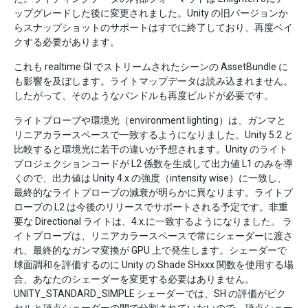
ップグレードした後に変更されました。Unity の旧バージョンか
らスナップショットのサポートはすでに終了しており、再度ベイ
クする必要があります。
これも realtime GI でストリームされたシーンの AssetBundle に
も影響を及ぼします。ライトマップデータは読み込まれません。
したがって、そのようなバンドルも再度ビルドが必要です。
ライトプローブや環境光（environment lighting）は、ガンマと
リニアカラースペースで一致するようになりました。Unity 5.2 と
比較すると環境光に若干の違いが予想されます。Unity のライト
プロジェクションコードが L2 係数を生成して出力値 L1 のみを導
くので、出力値は Unity 4.x の強度（intensity wise）に一致し、
最終的なライトプローブの減衰が明らかに異なります。ライトプ
ローブの L2 は今後のリリースでサポートされる予定です。非重
要な Directional ライトは、4.x.に一致するようになりました。 ラ
イトプローブは、リニアカラースペースで常にシェーダーに渡さ
れ、最終的なガンマ変換が GPU 上で発生します。シェーダーで
球面調和を評価するのに Unity の Shade SHxxx 関数を使用する場
合、あなたのシェーダーを変更する必要はありません。
UNITY_STANDARD_SIMPLE シェーダーでは、SH の評価がピク