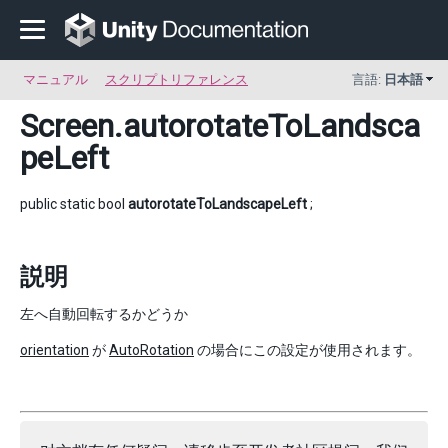
マニュアル
スクリプトリファレンス
言語:
日本語
Screen
.autorotateToLandsca
peLeft
public static bool
autorotateToLandscapeLeft
;
説明
左へ自動回転するかどうか
orientation
が
AutoRotation
の場合にこの設定が使用されます。