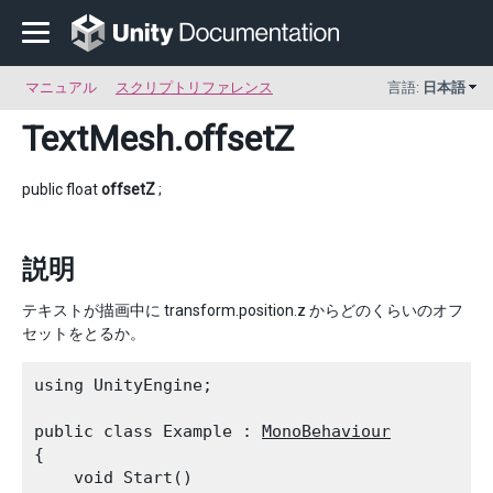
マニュアル
スクリプトリファレンス
言語:
日本語
TextMesh
.offsetZ
public float
offsetZ
;
説明
テキストが描画中に transform.position.z からどのくらいのオフ
セットをとるか。
using UnityEngine;
public class Example : 
MonoBehaviour
{

    void Start()
