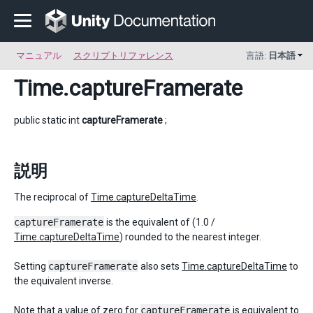
マニュアル
スクリプトリファレンス
言語:
日本語
Time
.captureFramerate
public static int
captureFramerate
;
説明
The reciprocal of
Time.captureDeltaTime
.
captureFramerate
is the equivalent of (1.0 /
Time.captureDeltaTime
) rounded to the nearest integer.
Setting
captureFramerate
also sets
Time.captureDeltaTime
to
the equivalent inverse.
Note that a value of zero for
captureFramerate
is equivalent to