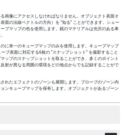
いる画像にアクセスしなければなりません。オブジェクト表面そ
面の法線ベクトルの方向）を “知る” ことができます。シェー
ューブマップの色を使用します。鏡のマテリアルは光沢のある車
す。
るのに単一のキューブマップのみを使用します。キューブマップ
ブ表面に対応する6枚の “スナップショット” を撮影すること
ブマップのスナップショットを取ることができ、多くのポイント
に反射が異なる周囲の環境をどの地点からでも記録することがで
義されたエフェクトのゾーンも展開します。プローブのゾーン内
ションキューブマップを保有します。オブジェクトがあるゾーン