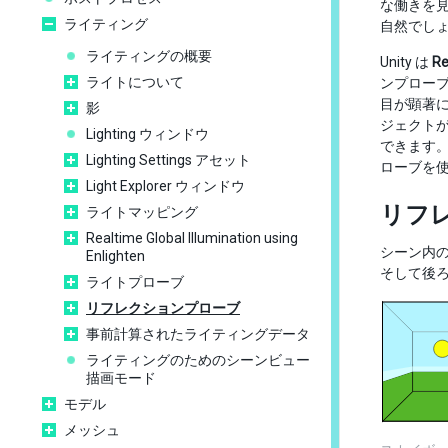
な働きを
ライティング
自然でし
ライティングの概要
Unity は
Re
ライトについて
ンプロー
目が顕著
影
ジェクト
Lighting ウィンドウ
できます。
Lighting Settings アセット
ローブを
Light Explorer ウィンドウ
リフ
ライトマッピング
Realtime Global Illumination using
シーン内
Enlighten
そして後
ライトプローブ
リフレクションプローブ
事前計算されたライティングデータ
ライティングのためのシーンビュー
描画モード
モデル
メッシュ