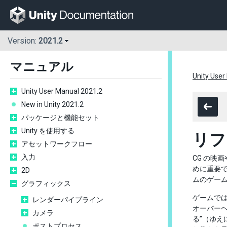
Version:
2021.2
マニュアル
Unity User
Unity User Manual 2021.2
New in Unity 2021.2
パッケージと機能セット
Unity を使用する
リフ
アセットワークフロー
入力
CG の映
めに重要
2D
ムのゲー
グラフィックス
ゲームで
レンダーパイプライン
オーバー
カメラ
る”（ゆ
ポストプロセス