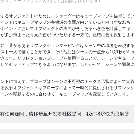
クスキューブマップの内面(前面は削除されています)
示するオブジェクトのために、シェーダーはキューブマップを描写して
イントはキューブマップの各領域の表面が向いている方向（すなわち、表
のポイントにおいてオブジェクトの表面がそうあるべき色を計算してキ
果が多少薄まったり元の色がついたりする一方で、正確に色を反射しま
うに、昔からあるリフレクションマッピングはシーン中の環境を表現す
スト一人で描くことができ、その他にはシーンの一点から1枚1枚がキュー
できます。リフレクションプローブを使用することで、シーンでキュー
義してセットアップできるようになります。したがって、シーンで顕著
イントに加えて、プローブはシーンに不可視のボックス形状によって定
ぎる反射オブジェクトはプローブによって一時的に提供されるリフレク
ゾーンへ移動するのに合わせて、キューブマップも変更していきます。
有任何疑问，请移步至
开发者社区
提问，我们将尽快为您解答