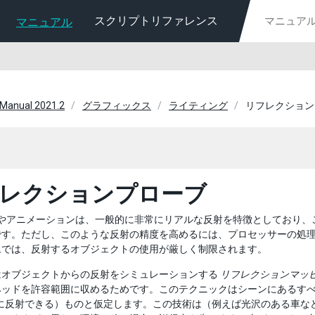
スクリプトリファレンス
マニュアル
 Manual 2021.2
グラフィックス
ライティング
リフレクション
レクションプローブ
画やアニメーションは、一般的に非常にリアルな反射を特徴としており、こ
です。ただし、このような反射の精度を高めるには、プロセッサーの処
ムでは、反射するオブジェクトの使用が厳しく制限されます。
はオブジェクトからの反射をシミュレーションする
リフレクションマッ
ヘッドを許容範囲に収めるためです。このテクニックはシーンにあるすべ
えに反射できる）ものと仮定します。この技術は（例えば光沢のある車な