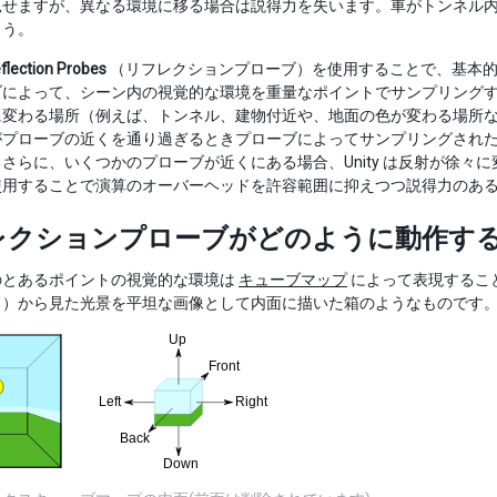
見せますが、異なる環境に移る場合は説得力を失います。車がトンネル
ょう。
flection Probes
（リフレクションプローブ）を使用することで、基本的
ブによって、シーン内の視覚的な環境を重量なポイントでサンプリング
に変わる場所（例えば、トンネル、建物付近や、地面の色が変わる場所
がプローブの近くを通り過ぎるときプローブによってサンプリングされ
さらに、いくつかのプローブが近くにある場合、Unity は反射が徐
使用することで演算のオーバーヘッドを許容範囲に抑えつつ説得力のあ
レクションプローブがどのように動作す
のとあるポイントの視覚的な環境は
キューブマップ
によって表現するこ
ろ）から見た光景を平坦な画像として内面に描いた箱のようなものです