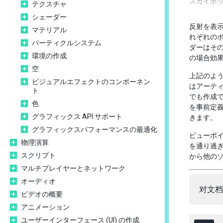
スカイボッ
テクスチャ
シェーダー
反射を表
マテリアル
れぞれのポ
パーティクルシステム
ダーはそ
環境の作成
の場合効
空
上記のよ
ビジュアルエフェクトのコンポーネン
はアーティ
ト
でも作成
色
を事前定
グラフィックス API サポート
きます。
グラフィックスパフォーマンスの最適化
ビューポ
物理演算
を通り過
スクリプト
から他の
マルチプレイヤーとネットワーク
オーディオ
对文档
ビデオの概要
アニメーション
ユーザーインターフェース (UI) の作成