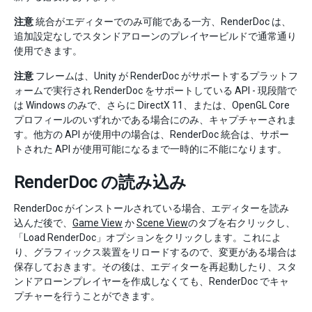
注意
統合がエディターでのみ可能である一方、RenderDoc は、
追加設定なしでスタンドアローンのプレイヤービルドで通常通り
使用できます。
注意
フレームは、Unity が RenderDoc がサポートするプラットフ
ォームで実行され RenderDoc をサポートしている API - 現段階で
は Windows のみで、さらに DirectX 11、または、OpenGL Core
プロフィールのいずれかである場合にのみ、キャプチャーされま
す。他方の API が使用中の場合は、RenderDoc 統合は、サポー
トされた API が使用可能になるまで一時的に不能になります。
RenderDoc の読み込み
RenderDoc がインストールされている場合、エディターを読み
込んだ後で、
Game View
か
Scene View
のタブを右クリックし、
「Load RenderDoc」オプションをクリックします。これによ
り、グラフィックス装置をリロードするので、変更がある場合は
保存しておきます。その後は、エディターを再起動したり、スタ
ンドアローンプレイヤーを作成しなくても、RenderDoc でキャ
プチャーを行うことができます。