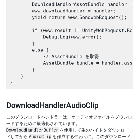
        DownloadHandlerAssetBundle handler = n
        www.downloadHandler = handler;

        yield return www.SendWebRequest();

        if (www.result != UnityWebRequest.Resul
            Debug.Log(www.error);

        }

        else {

            // AssetBundle を取得

            AssetBundle bundle = handler.assetB
        }

    }

DownloadHandlerAudioClip
このダウンロードハンドラーは、オーディオファイルをダウンロ
ードするために最適化されています。
DownloadHandlerBuffer
を使用して生のバイトをダウンロー
ドしてから
AudioClip
を作成する代わりに、このダウンロード