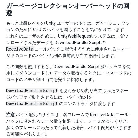
ガーベージコレクションオーバーヘッドの回
避
もっと上級レベルの Unity ユーザーの多くは、ガベージコレクシ
ョンのために CPU スパイクを減らすことを気にかけています。
これらのユーザのために、UnityWebRequest システムは、ダウ
ンロードされたデータを DownloadHandlerScript の
ReceiveData
コールバックに配信するために使用されるマネー
ジドのコードのバイト配列の事前割り当てを許可します。
この関数を使用すると、DownloadHandlerScript 派生クラスを使
用してダウンロードしたデータを取得するときに、マネージドの
コードのメモリ割り当てを完全に排除します。
DownloadHandlerScript
をあらかじめ割り当てられたマネー
ジバッファで動作させるには、バイト配列を
DownloadHandlerScript
のコンストラクタに渡します。
注意
バイト配列のサイズは、各フレームで ReceiveData コール
バックに渡されるデータ量を制限します。データがゆっくりと、
多くのフレームにわたって到着した場合、バイト配列が小さすぎ
る可能性があります。