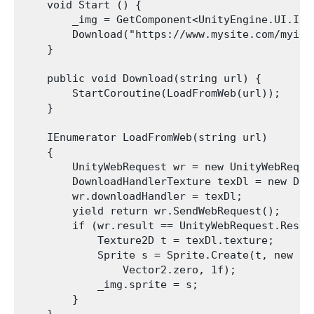
    void Start () {

        _img = GetComponent<UnityEngine.UI.Imag
        Download("https://www.mysite.com/myimag
    }

    public void Download(string url) {

        StartCoroutine(LoadFromWeb(url));

    }

    IEnumerator LoadFromWeb(string url)

    {

        UnityWebRequest wr = new UnityWebReques
        DownloadHandlerTexture texDl = new Dow
        wr.downloadHandler = texDl;

        yield return wr.SendWebRequest();

        if (wr.result == UnityWebRequest.Result
            Texture2D t = texDl.texture;

            Sprite s = Sprite.Create(t, new Re
                Vector2.zero, 1f);

            _img.sprite = s;

        }
