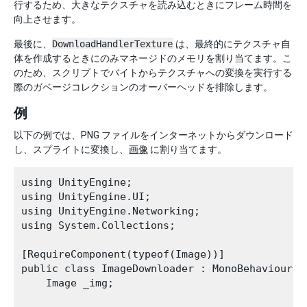
行するため、大きなテクスチャを読み込むときにフレーム時間を
向上させます。
最後に、
DownloadHandlerTexture
は、最終的にテクスチャ自
体を作成するときにのみマネージドのメモリを割り当てます。こ
のため、スクリプトでバイトからテクスチャへの変換を実行する
際のガベージコレクションのオーバーヘッドを排除します。
例
以下の例では、PNG ファイルをインターネットからダウンロード
し、スプライトに変換し、
画像
に割り当てます。
using UnityEngine;

using UnityEngine.UI;

using UnityEngine.Networking;

using System.Collections;

[RequireComponent(typeof(Image))]

public class ImageDownloader : MonoBehaviour {

    Image _img;
