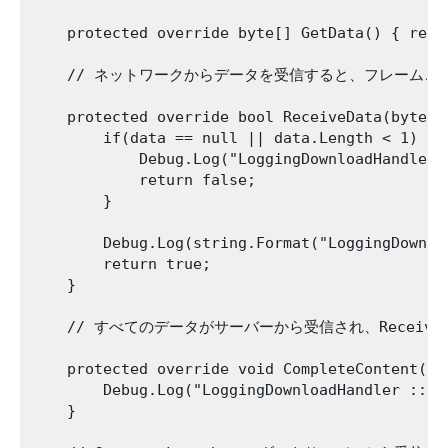
    protected override byte[] GetData() { retur
    // ネットワークからデータを受信すると、フレームごと
    protected override bool ReceiveData(byte[]
        if(data == null || data.Length < 1) {

            Debug.Log("LoggingDownloadHandler 
            return false;

        }

        Debug.Log(string.Format("LoggingDownlo
        return true;

    }

    // すべてのデータがサーバーから受信され、Receiv
    protected override void CompleteContent() {
        Debug.Log("LoggingDownloadHandler :: C
    }
