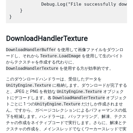
            Debug.Log("File successfully downl
    }

DownloadHandlerTexture
DownloadHandlerBuffer
を使用して画像ファイルをダウンロ
ードし、それから
Texture.LoadImage
を使用して生のバイト
からテクスチャを作成する代わりに、
DownloadHandlerTexture
を使用する方が効率的です。
このダウンロードハンドラーは、受信したデータを
UnityEngine.Texture
に格納します。ダウンロードが完了する
と、JPEG と PNG を有効な
UnityEngine.Texture
オブジェク
トにデコードします。各
DownloadHandlerTexture
オブジェク
トごとに 1 つの
UnityEngine.Texture
だけしか作成されませ
ん。ですから、ガベージコレクションによるパフォーマンスの低
下を軽減します。ハンドラーは、バッファリング、解凍、テクス
チャの作成をネイティブコードで実行します。さらに、解凍とテ
クスチャの作成を、メインスレッドでなくワーカースレッドで実