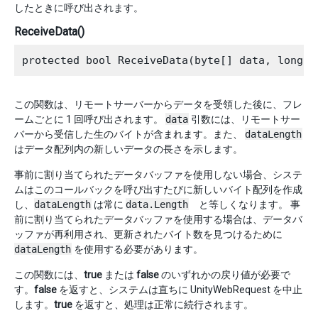
したときに呼び出されます。
ReceiveData()
この関数は、リモートサーバーからデータを受領した後に、フレ
ームごとに 1 回呼び出されます。
data
引数には、リモートサー
バーから受信した生のバイトが含まれます。また、
dataLength
はデータ配列内の新しいデータの長さを示します。
事前に割り当てられたデータバッファを使用しない場合、システ
ムはこのコールバックを呼び出すたびに新しいバイト配列を作成
し、
dataLength
は常に
data.Length
と等しくなります。 事
前に割り当てられたデータバッファを使用する場合は、データバ
ッファが再利用され、更新されたバイト数を見つけるために
dataLength
を使用する必要があります。
この関数には、
true
または
false
のいずれかの戻り値が必要で
す。
false
を返すと、システムは直ちに UnityWebRequest を中止
します。
true
を返すと、処理は正常に続行されます。