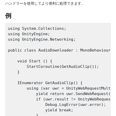
ハンドラーを使用してより便利に処理できます。
例
using System.Collections;

using UnityEngine;

using UnityEngine.Networking;

public class AudioDownloader : MonoBehaviour {

    void Start () {

        StartCoroutine(GetAudioClip());

    }

    IEnumerator GetAudioClip() {

        using (var uwr = UnityWebRequestMultim
            yield return uwr.SendWebRequest();

            if (uwr.result != UnityWebRequest.R
                Debug.LogError(uwr.error);

                yield break;

            }
