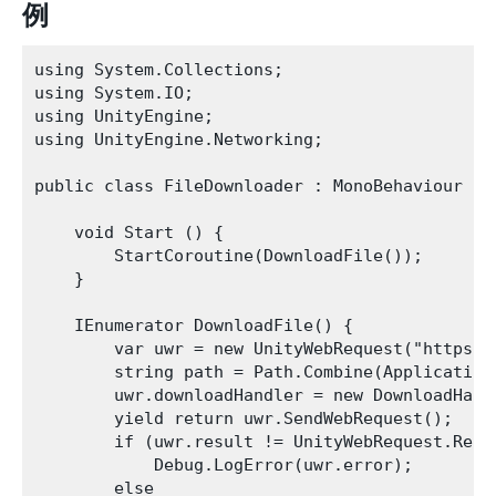
例
using System.Collections;

using System.IO;

using UnityEngine;

using UnityEngine.Networking;

public class FileDownloader : MonoBehaviour {

    void Start () {

        StartCoroutine(DownloadFile());

    }

    IEnumerator DownloadFile() {

        var uwr = new UnityWebRequest("https:/
        string path = Path.Combine(Application
        uwr.downloadHandler = new DownloadHandl
        yield return uwr.SendWebRequest();

        if (uwr.result != UnityWebRequest.Resul
            Debug.LogError(uwr.error);

        else
