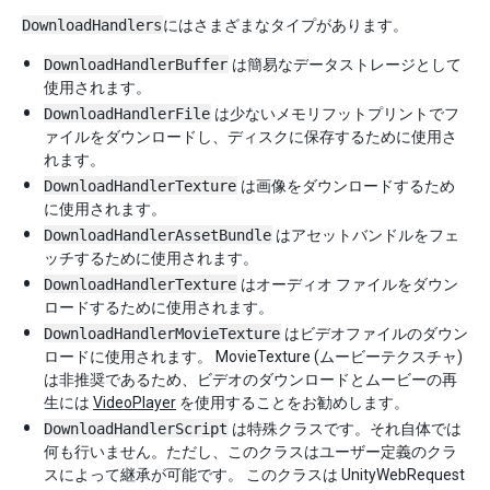
DownloadHandlers
にはさまざまなタイプがあります。
DownloadHandlerBuffer
は簡易なデータストレージとして
使用されます。
DownloadHandlerFile
は少ないメモリフットプリントでフ
ァイルをダウンロードし、ディスクに保存するために使用さ
れます。
DownloadHandlerTexture
は画像をダウンロードするため
に使用されます。
DownloadHandlerAssetBundle
はアセットバンドルをフェ
ッチするために使用されます。
DownloadHandlerTexture
はオーディオ ファイルをダウン
ロードするために使用されます。
DownloadHandlerMovieTexture
はビデオファイルのダウン
ロードに使用されます。 MovieTexture (ムービーテクスチャ)
は非推奨であるため、ビデオのダウンロードとムービーの再
生には
VideoPlayer
を使用することをお勧めします。
DownloadHandlerScript
は特殊クラスです。それ自体では
何も行いません。ただし、このクラスはユーザー定義のクラ
スによって継承が可能です。 このクラスは UnityWebRequest