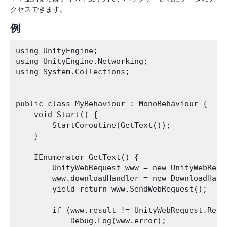
クセスできます。
例
using UnityEngine;

using UnityEngine.Networking;

using System.Collections;

public class MyBehaviour : MonoBehaviour {

    void Start() {

        StartCoroutine(GetText());

    }

    IEnumerator GetText() {

        UnityWebRequest www = new UnityWebRequ
        www.downloadHandler = new DownloadHandl
        yield return www.SendWebRequest();

        if (www.result != UnityWebRequest.Resul
            Debug.Log(www.error);
