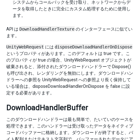
システムからコールバックを受け取り、ネットワークからデ
ータを取得したときに完全にカスタム処理するために使用し
ます。
API は
DownloadHandlerTexture
のインターフェースに似てい
ます。
UnityWebRequest
には
disposeDownloadHandlerOnDispose
というプロパティがあります。このデフォルトは true です。こ
のプロパティが true の場合、UnityWebRequest オブジェクトが
破棄されると、添付されたダウンロードハンドラーで Dispose()
も呼び出され、レンダリングを無効にします。ダウンロードハン
ドラーへの参照を UnityWebRequest への参照より長く保持して
いる場合は、disposeDownloadHandlerOnDispose を false に設
定する必要があります。
DownloadHandlerBuffer
このダウンロードハンドラーは最も簡単で、たいていのケースを
処理できます。このハンドラーは受け取ったデータをネイティブ
コードバッファーに格納します。ダウンロードが終了すると、バ
イト配列またはテキスト文字列で、バッファーされたデータにア