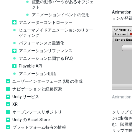
複数の動作パーツがあるオブジェ
クト
Anima
アニメーションイベントの使用
ョンが登
アニメーターコントローラー
ヒューマノイドアニメーションのリター
ゲティング
パフォーマンスと最適化
アニメーションリファレンス
アニメーションに関する FAQ
Playable API
アニメーション用語
ユーザーインターフェース (UI) の作成
ナビゲーションと経路探索
Unity サービス
Anima
XR
オープンソースリポジトリ
クリップ
ンに制御
Unity の Asset Store
む、階層
プラットフォーム特有の情報
リップで