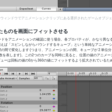
tion ウィンドウでアニメーションクリップにある選択されたゲームオ
たものを画面にフィットさせる
ードをアニメーションの確認に使う場合、各プロパティが、かなり異な
えば「スピンしながらバウンドするキューブ」という単純なアニメーシ
2の間で変化します (つまり、アニメーションの間、キューブが 2 単位
度数を表します)。この2つのカーブを同時に見ると、位置の値のアニメ
ューは回転の値の0から360の値にフィットするよう拡大されているた