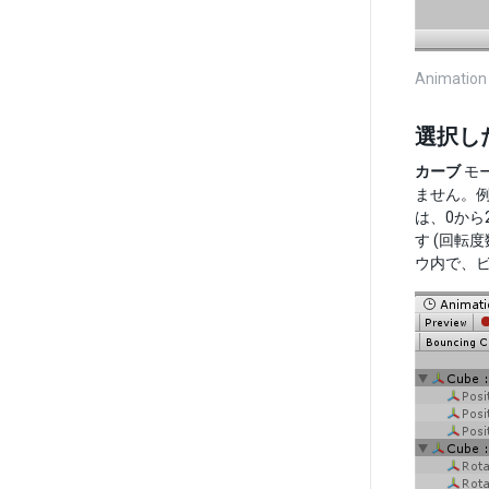
Anima
選択し
カーブ
モ
ません。例
は、0から
す (回転
ウ内で、ビ