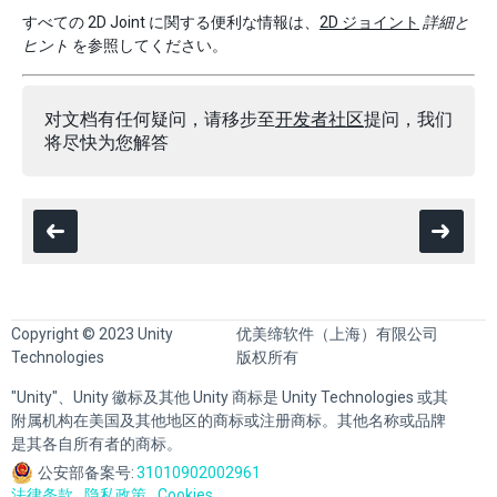
すべての 2D Joint に関する便利な情報は、
2D ジョイント
詳細と
ヒント
を参照してください。
对文档有任何疑问，请移步至
开发者社区
提问，我们
将尽快为您解答
Copyright © 2023 Unity
优美缔软件（上海）有限公司
Technologies
版权所有
"Unity"、Unity 徽标及其他 Unity 商标是 Unity Technologies 或其
附属机构在美国及其他地区的商标或注册商标。其他名称或品牌
是其各自所有者的商标。
公安部备案号:
31010902002961
法律条款
隐私政策
Cookies