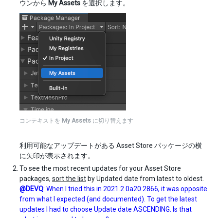
ウンから
My Assets
を選択します。
コンテキストを
My Assets
に切り替えます
利用可能なアップデートがある Asset Store パッケージの横
に矢印が表示されます。
To see the most recent updates for your Asset Store
packages,
sort the list
by Updated date from latest to oldest.
@DEVQ
: When I tried this in 2021.2.0a20.2866, it was opposite
from what I expected (and documented). To get the latest
updates I had to choose Update date ASCENDING. Is that