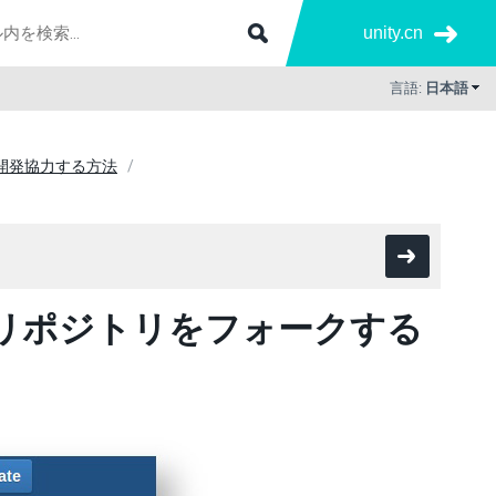
unity.cn
言語:
日本語
 に開発協力する方法
るリポジトリをフォークする