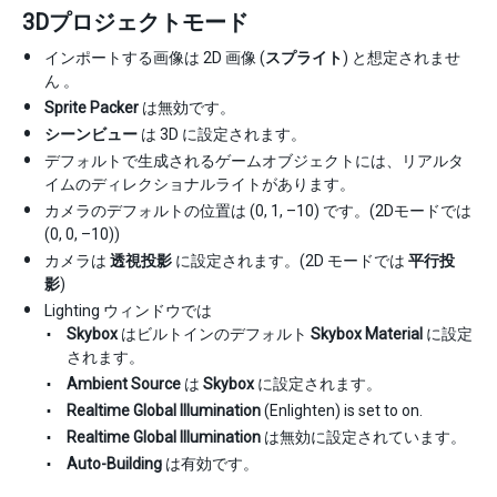
3Dプロジェクトモード
インポートする画像は 2D 画像 (
スプライト
) と想定されませ
ん 。
Sprite Packer
は無効です。
シーンビュー
は 3D に設定されます。
デフォルトで生成されるゲームオブジェクトには、リアルタ
イムのディレクショナルライトがあります。
カメラのデフォルトの位置は (0, 1, –10) です。(2Dモードでは
(0, 0, –10))
カメラは
透視投影
に設定されます。(2D モードでは
平行投
影
)
Lighting ウィンドウでは
Skybox
はビルトインのデフォルト
Skybox Material
に設定
されます。
Ambient Source
は
Skybox
に設定されます。
Realtime Global Illumination
(Enlighten) is set to on.
Realtime Global Illumination
は無効に設定されています。
Auto-Building
は有効です。