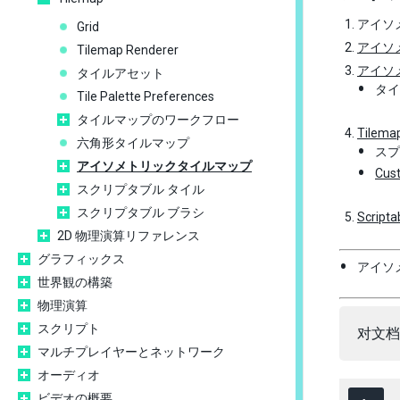
アイソ
Grid
アイソ
Tilemap Renderer
アイソ
タイルアセット
タ
Tile Palette Preferences
タイルマップのワークフロー
Tilema
六角形タイルマップ
ス
アイソメトリックタイルマップ
Cus
スクリプタブル タイル
スクリプタブル ブラシ
Scripta
2D 物理演算リファレンス
グラフィックス
アイソ
世界観の構築
物理演算
スクリプト
对文档
マルチプレイヤーとネットワーク
オーディオ
ビデオの概要