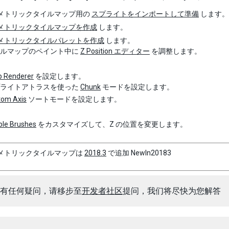
メトリックタイルマップ用の
スプライトをインポートして準備
します。
メトリックタイルマップを作成
します。
メトリックタイルパレットを作成
します。
イルマップのペイント中に
Z Position エディター
を調整します。
p Renderer
を設定します。
プライトアトラスを使った
Chunk
モードを設定します。
tom Axis
ソートモードを設定します。
ble Brushes
をカスタマイズして、Z の位置を変更します。
メトリックタイルマップは
2018.3
で追加
NewIn20183
有任何疑问，请移步至
开发者社区
提问，我们将尽快为您解答