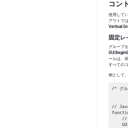
コン
使用して
アウトで
Vertical G
固定レイ
グループ
GUI.BeginG
ールは、
すべての
例として
/* グ
// Jav
functi
    
    GU