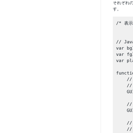
それぞれ
す。
/* 表
// Jav
var bg
var fg
var pl
functi
    
    
    GU
    
    GU
    
    