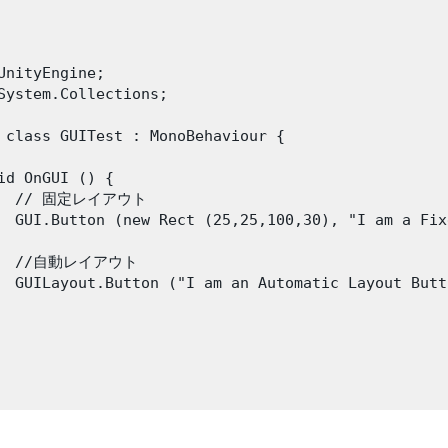
UnityEngine;

System.Collections;

 class GUITest : MonoBehaviour {

id OnGUI () {

   // 固定レイアウト

  GUI.Button (new Rect (25,25,100,30), "I am a Fix
   //自動レイアウト

  GUILayout.Button ("I am an Automatic Layout Butto