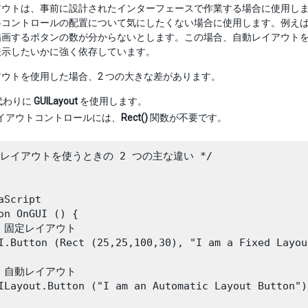
アウトは、事前に設計されたインターフェースで作業する場合に使用し
コントロールの配置について気にしたくない場合に使用します。例えば、S
描画するボタンの数が分からないとします。この場合、自動レイアウト
表示したいかに強く依存しています。
ウトを使用した場合、2 つの大きな差があります。
代わりに
GUILayout
を使用します。
イアウトコントロールには、
Rect()
関数が不要です。
動レイアウトを使うときの 2 つの主な違い */

aScript

on OnGUI () {

/ 固定レイアウト

I.Button (Rect (25,25,100,30), "I am a Fixed Layou
/ 自動レイアウト

ILayout.Button ("I am an Automatic Layout Button");