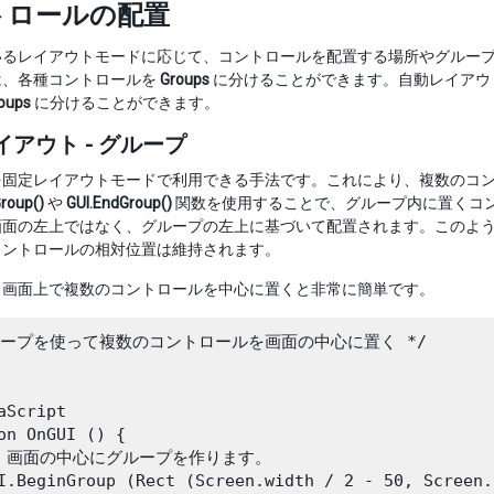
トロールの配置
いるレイアウトモードに応じて、コントロールを配置する場所やグルー
は、各種コントロールを
Groups
に分けることができます。自動レイアウ
roups
に分けることができます。
アウト - グループ
を固定レイアウトモードで利用できる手法です。これにより、複数のコ
roup()
や
GUI.EndGroup()
関数を使用することで、グループ内に置くコ
画面の左上ではなく、グループの左上に基づいて配置されます。このよ
コントロールの相対位置は維持されます。
、画面上で複数のコントロールを中心に置くと非常に簡単です。
ループを使って複数のコントロールを画面の中心に置く */

aScript

on OnGUI () {

// 画面の中心にグループを作ります。

I.BeginGroup (Rect (Screen.width / 2 - 50, Screen.