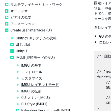
固定レイ
マルチプレイヤーとネットワーク
場合、や各
オーディオ
る場合、
ビデオの概要
ェースを
アニメーション
自動レイア
Create user interfaces (UI)
GUI
の
Unity の UI システムの比較
自動レ
UI Toolkit
Unity UI
/* 自
IMGUI (即時モードの GUI)
IMGUI の基本
// Jav
コントロール
functi
カスタマイズ
    /
IMGUI レイアウトモード
    GU
IMGUI の拡張
GUI スキン (IMGUI)
    /
    GU
GUI Style (IMGUI)
}

Extending the Editor with IMGUI