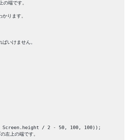
上の端です。

わかります。

ればいけません。

 Screen.height / 2 - 50, 100, 100));

プの左上の端です。
