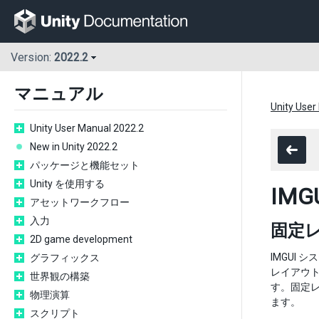
Version:
2022.2
マニュアル
Unity User
Unity User Manual 2022.2
New in Unity 2022.2
パッケージと機能セット
Unity を使用する
IM
アセットワークフロー
入力
固定
2D game development
IMGUI
グラフィックス
レイアウ
世界観の構築
す。固定
物理演算
ます。
スクリプト