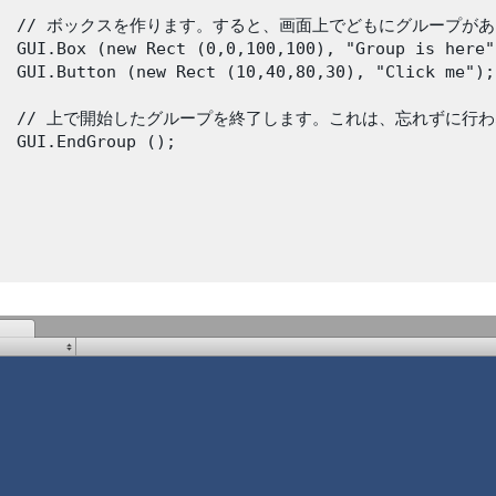
    // ボックスを作ります。すると、画面上でどもにグループがあ
  GUI.Box (new Rect (0,0,100,100), "Group is here")
  GUI.Button (new Rect (10,40,80,30), "Click me");

    // 上で開始したグループを終了します。これは、忘れずに行
  GUI.EndGroup ();
