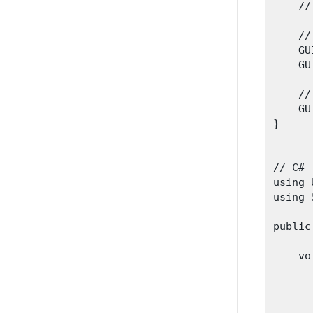
    
    
    GU
    GU
    
    GU
}

// C#

using 
using 
public
    vo
    
      
    