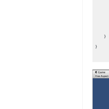
    
      
      
    
      
    }

}
