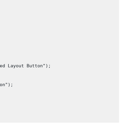
ed Layout Button");

n");
