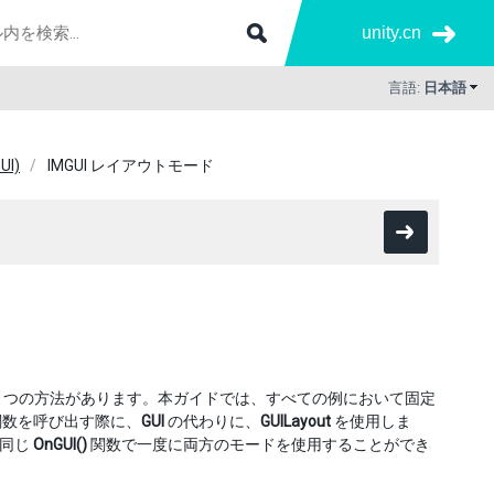
unity.cn
言語:
日本語
UI)
IMGUI レイアウトモード
の 2 つの方法があります。本ガイドでは、すべての例において固定
関数を呼び出す際に、
GUI
の代わりに、
GUILayout
を使用しま
、同じ
OnGUI()
関数で一度に両方のモードを使用することができ