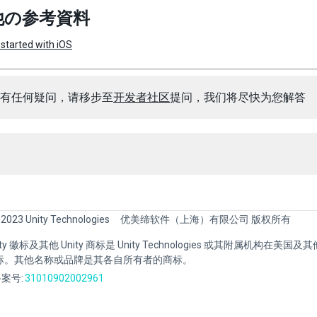
他の参考資料
 started with iOS
有任何疑问，请移步至
开发者社区
提问，我们将尽快为您解答
 2023 Unity Technologies
优美缔软件（上海）有限公司 版权所有
Unity 徽标及其他 Unity 商标是 Unity Technologies 或其附属机构在美
标。其他名称或品牌是其各自所有者的商标。
案号:
31010902002961