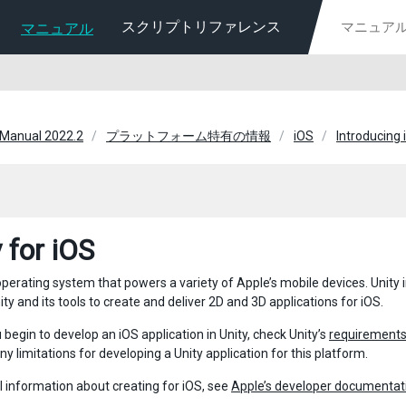
スクリプトリファレンス
マニュアル
 Manual 2022.2
プラットフォーム特有の情報
iOS
Introducing 
 for iOS
operating system that powers a variety of Apple’s mobile devices. Unity
ty and its tools to create and deliver 2D and 3D applications for iOS.
begin to develop an iOS application in Unity, check Unity’s
requirements
y limitations for developing a Unity application for this platform.
l information about creating for iOS, see
Apple’s developer documentat