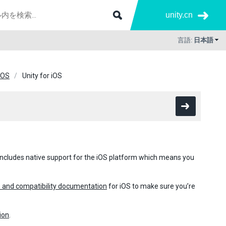
unity.cn
言語:
日本語
iOS
Unity for iOS
 includes native support for the iOS platform which means you
 and compatibility documentation
for iOS to make sure you’re
ion
.