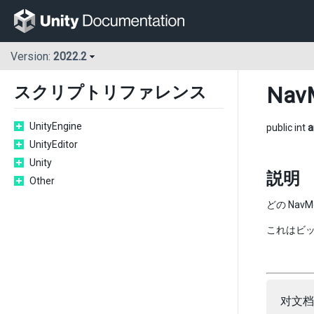
Version:
2022.2
Nav
スクリプトリファレンス
UnityEngine
public int
a
UnityEditor
Unity
説明
Other
どの Na
これはビ
对文档