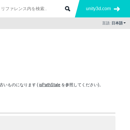
unity3d.com
言語:
日本語
古いものになります (
isPathStale
を参照してください)。