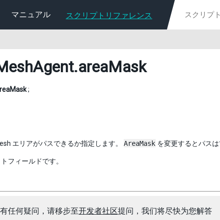
マニュアル
スクリプトリファレンス
MeshAgent
.areaMask
reaMask
;
vMesh エリアがパスできるか指定します。
AreaMask
を変更するとパスは
ットフィールドです。
有任何疑问，请移步至
开发者社区
提问，我们将尽快为您解答