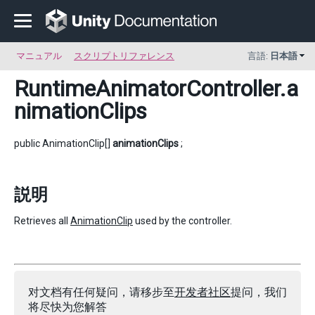
マニュアル
スクリプトリファレンス
言語:
日本語
RuntimeAnimatorController
.a
nimationClips
public AnimationClip[]
animationClips
;
説明
Retrieves all
AnimationClip
used by the controller.
对文档有任何疑问，请移步至
开发者社区
提问，我们
将尽快为您解答