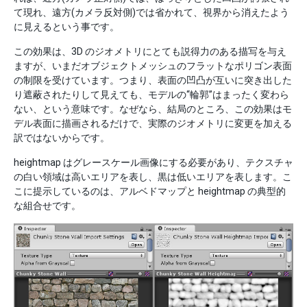
て現れ、遠方(カメラ反対側)では省かれて、視界から消えたよう
に見えるという事です。
この効果は、3D のジオメトリにとても説得力のある描写を与え
ますが、いまだオブジェクトメッシュのフラットなポリゴン表面
の制限を受けています。つまり、表面の凹凸が互いに突き出した
り遮蔽されたりして見えても、モデルの“輪郭”はまったく変わら
ない、という意味です。なぜなら、結局のところ、この効果はモ
デル表面に描画されるだけで、実際のジオメトリに変更を加える
訳ではないからです。
heightmap はグレースケール画像にする必要があり、テクスチャ
の白い領域は高いエリアを表し、黒は低いエリアを表します。こ
こに提示しているのは、アルベドマップと heightmap の典型的
な組合せです。