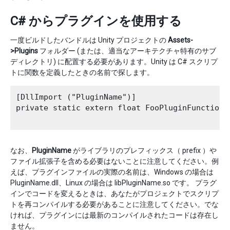
C# からプラグインを使用する
一度ビルドしたバンドルは Unity プロジェクトの
Assets-
>Plugins
フォルダー (または、適当なアーキテクチャ特有のサブ
ディレクトリ) に配置する必要があります。Unity は C# スクリプ
トに関数を定義したときの名前で探します。
[DllImport ("PluginName")]

private static extern float FooPluginFunction (
なお、
PluginName
がライブラリのプレフィックス（ prefix ）や
ファイル拡張子を含める必要はないことに注意してください。例
えば、プラグインファイルの実際の名前は、Windows の場合は
PluginName.dll、Linux の場合は libPluginName.so です。 プラグ
インでコードを変えるときは、あなたがプロジェクトでスクリプ
トを再コンパイルする必要があることに注意してください。でな
ければ、プラグインには最新のコンパイルされたコードは存在し
ません。