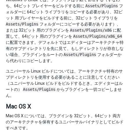
ち、64ビット プレイヤーをビルドする前に
Assets/Plugins
フ
ォルダーに 64ビット ライブラリをコピーする必要があり、32ビ
ット 用プレイヤーをビルドする前に、32ビット ライブラリを
Assets/Plugins
フォルダーにコピーする必要があります）、
または 32ビット 用のプラグインを
Assets/Plugins/x86
に配
置して、64ビット 用のプラグインを
Assets/Plugins/x86_64
に配置できます。デフォルトではエディターはアーキテクチャ特
有のサブディレクトリを先に見て、もしディレクトリが存在しな
い場合、プラグインをルートの
Assets/Plugins
フォルダーか
ら代わりにコピーします。
ユニバーサル Linux ビルドについては、アーキテクチャ特有のサ
ブディレクトリを使用する必要があることに注意してください
（ユニバーサル Linux ビルドをビルドするとき、エディターはル
ートの）
Assets/Plugins
からプラグインを一切コピーしませ
ん。
Mac OS X
Mac OS X については、プラグインを 32ビット、64ビット 両方
のアーキテクチャを保有するユニバーサルバイナリとしてビルド
すべきです。