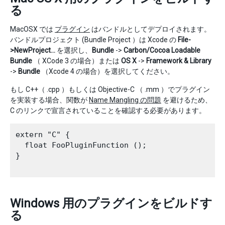
る
MacOSX では
プラグイン
はバンドルとしてデプロイされます。
バンドルプロジェクト (Bundle Project ）は Xcode の
File-
>NewProject…
を選択し、
Bundle
->
Carbon/Cocoa Loadable
Bundle
（ XCode 3 の場合）または
OS X
->
Framework & Library
->
Bundle
（Xcode 4 の場合）を選択してください。
もし C++（ .cpp ）もしくは Objective-C （ .mm ）でプラグイン
を実装する場合、関数が
Name Mangling の問題
を避けるため、
C のリンクで宣言されていることを確認する必要があります。
extern "C" {

  float FooPluginFunction ();

}

Windows 用のプラグインをビルドす
る