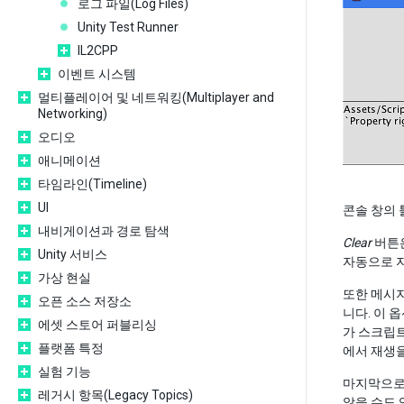
로그 파일(Log Files)
Unity Test Runner
IL2CPP
이벤트 시스템
멀티플레이어 및 네트워킹(Multiplayer and
Networking)
오디오
애니메이션
타임라인(Timeline)
UI
콘솔 창의 
내비게이션과 경로 탐색
Clear
버튼은
Unity 서비스
자동으로 지
가상 현실
또한 메시지
오픈 소스 저장소
니다. 이 
에셋 스토어 퍼블리싱
가 스크립트
플랫폼 특정
에서 재생을
실험 기능
마지막으로,
레거시 항목(Legacy Topics)
않을 수도 