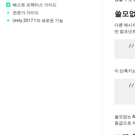
베스트 프랙티스 가이드
쓸모없
전문가 가이드
Unity 2017.1의 새로운 기능
다른 메시지
반 컴포넌트
    //
이 단축키는
    //
      
쓸모없는 A
동급으로 