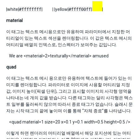
|white|
#ffffffff
|
| |yellow|
#ffff00ff
|
|
material
이 태그는 텍스트 메시용으로만 유용하며 파라미터에서 지정한 머
티리얼이 있는 텍스트 섹션을 렌더링합니다. 이 값은 텍스트 메시의
머티리얼 배열의 인덱스로, 인스펙터가 보여주는 값입니다.
We are <material=2>texturally</material> amused
quad
이 태그는 텍스트 메시 용으로만 유용하며 텍스트에 들어가 있는 이
미지를 렌더링합니다. 파라미터로 이미지에 사용할 머티리얼 지정
값, 이미지 높이(픽셀 단위), 그리고 표시할 이미지의 사각형 영역을
나타내는 네 개의 값을 받습니다. 다른 태그와는 달리 사각형은 텍스
트 일부를 둘러싸지 않으며 따라서 종료 태그가 없습니다. 슬래시 문
자는 시작 태그의 끝에 놓이며 이를 통해 “자체 종료”를 나타냅니다.
<quad material=1 size=20 x=0.1 y=0.1 width=0.5 height=0.5 />
이렇게 하면 렌더러의 머티리얼 배열에서 해당 포지션에 있는 머티