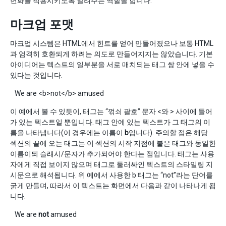
변화를 적용시키도록 알려주는 역할을 합니다.
마크업 포맷
마크업 시스템은 HTML에서 힌트를 얻어 만들어졌으나 보통 HTML
과 엄격히 호환되게 하려는 의도로 만들어지지는 않았습니다. 기본
아이디어는 텍스트의 일부분을 서로 매치되는 태그 쌍 안에 넣을 수
있다는 것입니다.
We are <b>not</b> amused
이 예에서 볼 수 있듯이, 태그는 “꺾쇠 괄호” 문자 <와 > 사이에 들어
가 있는 텍스트일 뿐입니다. 태그 안에 있는 텍스트가 그 태그의 이
름을 나타냅니다(이 경우에는 이름이
b
입니다). 주의할 점은 해당
섹션의 끝에 오는 태그는 이 섹션의 시작 지점에 붙은 태그와 동일한
이름이되 슬래시/문자가 추가되어야 한다는 점입니다. 태그는 사용
자에게 직접 보이지 않으며 태그로 둘러싸인 텍스트의 스타일링 지
시문으로 해석됩니다. 위 예에서 사용한 b 태그는 “not”라는 단어를
굵게 만들며, 따라서 이 텍스트는 화면에서 다음과 같이 나타나게 됩
니다.
We are
not
amused