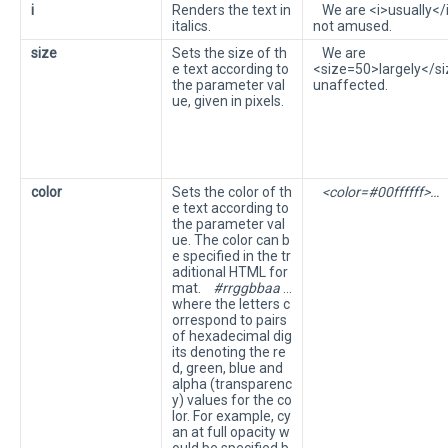
i
Renders the text in
We are <i>usually</
italics.
not amused.
size
Sets the size of th
We are
e text according to
<size=50>largely</s
the parameter val
unaffected.
ue, given in pixels.
color
Sets the color of th
<color=#00ffffff>…
e text according to
the parameter val
ue. The color can b
e specified in the tr
aditional HTML for
mat.
#rrggbbaa
…
where the letters c
orrespond to pairs
of hexadecimal dig
its denoting the re
d, green, blue and
alpha (transparenc
y) values for the co
lor. For example, cy
an at full opacity w