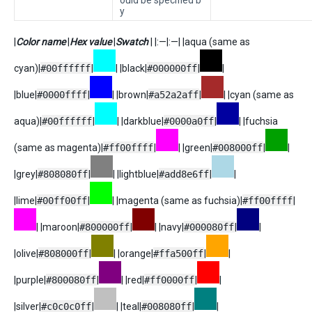
ould be specified b
y
|
Color name
|
Hex value
|
Swatch
| |:—|:—| |aqua (same as
cyan)|
#00ffffff
|
|
|black|
#000000ff
|
|
|blue|
#0000ffff
|
| |brown|
#a52a2aff
|
|
|cyan (same as
aqua)|
#00ffffff
|
|
|darkblue|
#0000a0ff
|
|
|fuchsia
(same as magenta)|
#ff00ffff
|
|
|green|
#008000ff
|
|
|grey|
#808080ff
|
| |lightblue|
#add8e6ff
|
|
|lime|
#00ff00ff
|
|
|magenta (same as fuchsia)|
#ff00ffff
|
|
|maroon|
#800000ff
|
| |navy|
#000080ff
|
|
|olive|
#808000ff
|
| |orange|
#ffa500ff
|
|
|purple|
#800080ff
|
| |red|
#ff0000ff
|
|
|silver|
#c0c0c0ff
|
| |teal|
#008080ff
|
|