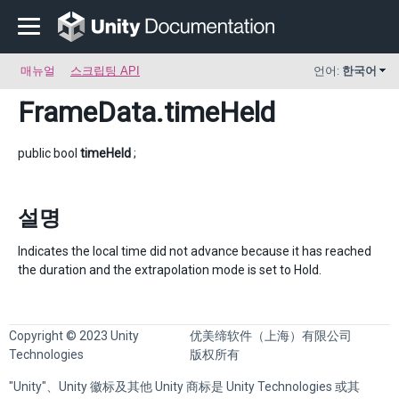
매뉴얼
스크립팅 API
언어:
한국어
FrameData
.timeHeld
public bool
timeHeld
;
설명
Indicates the local time did not advance because it has reached
the duration and the extrapolation mode is set to Hold.
Copyright © 2023 Unity
优美缔软件（上海）有限公司
Technologies
版权所有
"Unity"、Unity 徽标及其他 Unity 商标是 Unity Technologies 或其