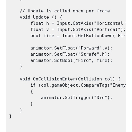
    // Update is called once per frame

    void Update () {

        float h = Input.GetAxis("Horizontal");

        float v = Input.GetAxis("Vertical");

        bool fire = Input.GetButtonDown("Fire1"
        animator.SetFloat("Forward",v);

        animator.SetFloat("Strafe",h);

        animator.SetBool("Fire", fire);

    }

    void OnCollisionEnter(Collision col) {

        if (col.gameObject.CompareTag("Enemy"))
        {

            animator.SetTrigger("Die");

        }

    }

}
