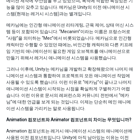
메이션 제작에 주안점을 두고 있었으며, 목적에 적합한 특징있는 기
능을 많이 갖추고 있습니다. 메카님은 Unity의 이전 애니메이션 시
스템(현재는 레거시 시스템)과는 별개입니다.
메카님에는 인간형 애니메이션 리타게팅, 근육 제어, 상태 머신 시스
템 등이 포함되어 있습니다. “Mecanim”이라는 이름은 프랑스어로
“사람”을 의미하는 “Mec”에서 비롯되었습니다. 메카님으로 인간형
캐릭터만 수행할 수 있었던 때에는, 비인간형 캐릭터와 다른 키프레
임 기반의 애니메이션이 필요한 게임 오브젝트를 애니메이션으로
만들기 위해서 레거시 애니메이션 시스템을 사용했습니다.
그러나 이후에, Unity는 메카님을 개발하고 확장해왔으며 나머지 애
니메이션 시스템과 통합하여 프로젝트의 모든 애니메이션 작업에
사용될 수 있도록 했습니다. 이런 이유로 “메카님”이 끝나고 나머지
애니메이션 시스템이 시작되는 시점을 확실하게 구별하기가 어렵
습니다. 이런 이유로 문서의 레퍼런스와 커뮤니티 전반에서 “메카
님”에 대한 언급을 보게 되는 것입니다. 이제는 단순히 메인 애니메
이션 시스템을 가리키는 말로 사용됩니다.
Animation 컴포넌트와 Animator 컴포넌트의 차이는 무엇입니까?
Animation 컴포넌트는 레거시 애니메이션 시스템의 애니메이션에
사용된 이전 컴포넌트입니다. Unity에 아직 남아있는 이유는 이전