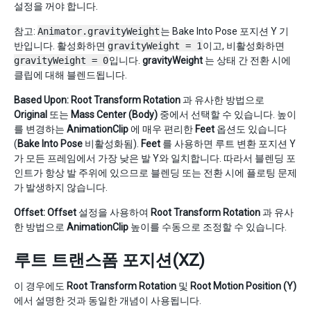
설정을 꺼야 합니다.
참고:
Animator.gravityWeight
는 Bake Into Pose 포지션 Y 기
반입니다. 활성화하면
gravityWeight = 1
이고, 비활성화하면
gravityWeight = 0
입니다.
gravityWeight
는 상태 간 전환 시에
클립에 대해 블렌드됩니다.
Based Upon:
Root Transform Rotation
과 유사한 방법으로
Original
또는
Mass Center (Body)
중에서 선택할 수 있습니다. 높이
를 변경하는
AnimationClip
에 매우 편리한
Feet
옵션도 있습니다
(
Bake Into Pose
비활성화됨).
Feet
를 사용하면 루트 변환 포지션 Y
가 모든 프레임에서 가장 낮은 발 Y와 일치합니다. 따라서 블렌딩 포
인트가 항상 발 주위에 있으므로 블렌딩 또는 전환 시에 플로팅 문제
가 발생하지 않습니다.
Offset:
Offset
설정을 사용하여
Root Transform Rotation
과 유사
한 방법으로
AnimationClip
높이를 수동으로 조정할 수 있습니다.
루트 트랜스폼 포지션(XZ)
이 경우에도
Root Transform Rotation
및
Root Motion Position (Y)
에서 설명한 것과 동일한 개념이 사용됩니다.