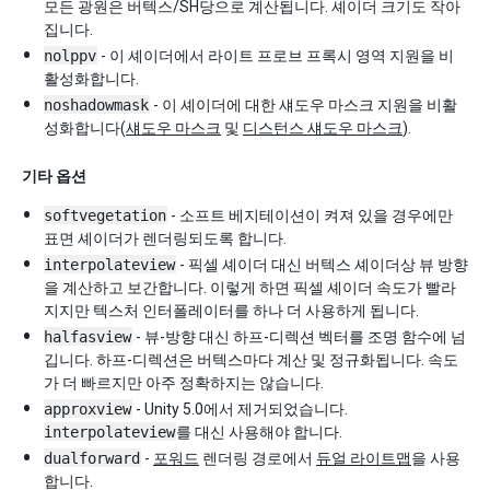
모든 광원은 버텍스/SH당으로 계산됩니다. 셰이더 크기도 작아
집니다.
nolppv
- 이 셰이더에서 라이트 프로브 프록시 영역 지원을 비
활성화합니다.
noshadowmask
- 이 셰이더에 대한 섀도우 마스크 지원을 비활
성화합니다(
섀도우 마스크
및
디스턴스 섀도우 마스크
).
기타 옵션
softvegetation
- 소프트 베지테이션이 켜져 있을 경우에만
표면 셰이더가 렌더링되도록 합니다.
interpolateview
- 픽셀 셰이더 대신 버텍스 셰이더상 뷰 방향
을 계산하고 보간합니다. 이렇게 하면 픽셀 셰이더 속도가 빨라
지지만 텍스처 인터폴레이터를 하나 더 사용하게 됩니다.
halfasview
- 뷰-방향 대신 하프-디렉션 벡터를 조명 함수에 넘
깁니다. 하프-디렉션은 버텍스마다 계산 및 정규화됩니다. 속도
가 더 빠르지만 아주 정확하지는 않습니다.
approxview
- Unity 5.0에서 제거되었습니다.
interpolateview
를 대신 사용해야 합니다.
dualforward
-
포워드
렌더링 경로에서
듀얼 라이트맵
을 사용
합니다.