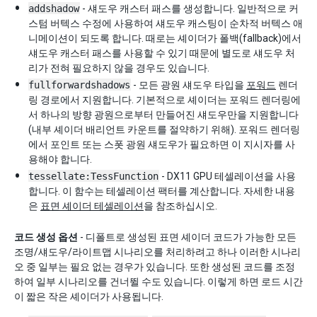
addshadow
- 섀도우 캐스터 패스를 생성합니다. 일반적으로 커
스텀 버텍스 수정에 사용하여 섀도우 캐스팅이 순차적 버텍스 애
니메이션이 되도록 합니다. 때로는 셰이더가 폴백(fallback)에서
섀도우 캐스터 패스를 사용할 수 있기 때문에 별도로 섀도우 처
리가 전혀 필요하지 않을 경우도 있습니다.
fullforwardshadows
- 모든 광원 섀도우 타입을
포워드
렌더
링 경로에서 지원합니다. 기본적으로 셰이더는 포워드 렌더링에
서 하나의 방향 광원으로부터 만들어진 섀도우만을 지원합니다
(내부 셰이더 배리언트 카운트를 절약하기 위해). 포워드 렌더링
에서 포인트 또는 스폿 광원 섀도우가 필요하면 이 지시자를 사
용해야 합니다.
tessellate:TessFunction
- DX11 GPU 테셀레이션을 사용
합니다. 이 함수는 테셀레이션 팩터를 계산합니다. 자세한 내용
은
표면 셰이더 테셀레이션
을 참조하십시오.
코드 생성 옵션
- 디폴트로 생성된 표면 셰이더 코드가 가능한 모든
조명/섀도우/라이트맵 시나리오를 처리하려고 하나 이러한 시나리
오 중 일부는 필요 없는 경우가 있습니다. 또한 생성된 코드를 조정
하여 일부 시나리오를 건너뛸 수도 있습니다. 이렇게 하면 로드 시간
이 짧은 작은 셰이더가 사용됩니다.