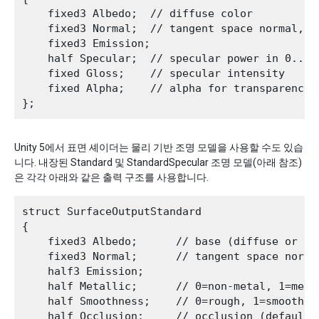
    fixed3 Albedo;  // diffuse color

    fixed3 Normal;  // tangent space normal, if
    fixed3 Emission;

    half Specular;  // specular power in 0..1 r
    fixed Gloss;    // specular intensity

    fixed Alpha;    // alpha for transparencies
Unity 5에서 표면 셰이더는 물리 기반 조명 모델을 사용할 수도 있습
니다. 내장된 Standard 및 StandardSpecular 조명 모델(아래 참조)
은 각각 아래와 같은 출력 구조를 사용합니다.
struct SurfaceOutputStandard

{

    fixed3 Albedo;      // base (diffuse or spe
    fixed3 Normal;      // tangent space normal
    half3 Emission;

    half Metallic;      // 0=non-metal, 1=metal
    half Smoothness;    // 0=rough, 1=smooth

    half Occlusion;     // occlusion (default 1