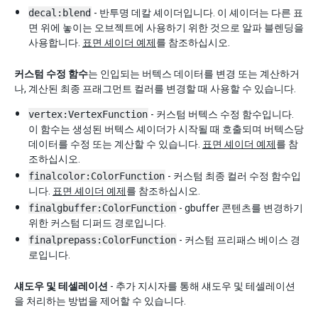
decal:blend
- 반투명 데칼 셰이더입니다. 이 셰이더는 다른 표
면 위에 놓이는 오브젝트에 사용하기 위한 것으로 알파 블렌딩을
사용합니다.
표면 셰이더 예제
를 참조하십시오.
커스텀 수정 함수
는 인입되는 버텍스 데이터를 변경 또는 계산하거
나, 계산된 최종 프래그먼트 컬러를 변경할 때 사용할 수 있습니다.
vertex:VertexFunction
- 커스텀 버텍스 수정 함수입니다.
이 함수는 생성된 버텍스 셰이더가 시작될 때 호출되며 버텍스당
데이터를 수정 또는 계산할 수 있습니다.
표면 셰이더 예제
를 참
조하십시오.
finalcolor:ColorFunction
- 커스텀 최종 컬러 수정 함수입
니다.
표면 셰이더 예제
를 참조하십시오.
finalgbuffer:ColorFunction
- gbuffer 콘텐츠를 변경하기
위한 커스텀 디퍼드 경로입니다.
finalprepass:ColorFunction
- 커스텀 프리패스 베이스 경
로입니다.
섀도우 및 테셀레이션
- 추가 지시자를 통해 섀도우 및 테셀레이션
을 처리하는 방법을 제어할 수 있습니다.