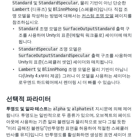
Standard
및
StandardSpecular
, 물리 기반이 아닌 단순한
Lambert
(디퓨즈) 및
BlinnPhong
(스페큘러)입니다. 직접 조
명 모델을 작성하는 방법에 대해서는
커스텀 조명 모델
페이지를
참조하십시오.
Standard
조명 모델은
SurfaceOutputStandard
출력 구
조를 사용하며 Unity의 표준(메탈릭 워크플로) 셰이더에 매치
됩니다.
StandardSpecular
조명 모델은
SurfaceOutputStandardSpecular
출력 구조를 사용하며
Unity의 표준(스페큘러 셋업) 셰이더와 매치됩니다.
Lambert
및
BlinnPhong
조명 모델은 물리 기반이 아닙니
다(Unity 4.x부터 제공). 그러나 이 모델을 사용하는 셰이더는
로우엔드 하드웨어에서 렌더링 시 더 빠를 수 있습니다.
선택적 파라미터
투명도 및 알파 테스트
는
alpha
및
alphatest
지시문에 의해 제어
됩니다. 투명도는 일반적으로 두 종류가 있으며, 오브젝트의 페이드
아웃에 사용하는 기존 알파 블렌딩과 물리적으로 보다 그럴 듯한
“미리 곱해진 블렌딩”(반투명한 표면을 허용하여 적절한 스페큘러
반사를 유지)입니다. 반투명도를 활성화하면 생성된 표면 셰이더 코