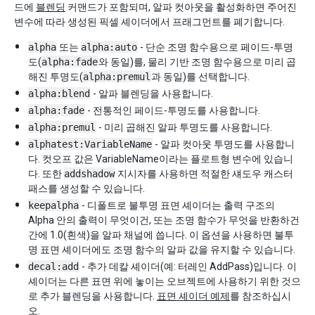
드에
블렌딩
커맨드가 포함되며, 알파 컷아웃을 활성화하면 주어진
변수에 따라 생성된 픽셀 셰이더에서 프래그먼트를 폐기합니다.
alpha
또는
alpha:auto
- 단순 조명 함수용으로 페이드-투명
도(
alpha:fade
와 동일)를, 물리 기반 조명 함수용으로 미리 곱
해진 투명도(
alpha:premul
과 동일)를 선택합니다.
alpha:blend
- 알파 블렌딩을 사용합니다.
alpha:fade
- 전통적인 페이드-투명도를 사용합니다.
alpha:premul
- 미리 곱해진 알파 투명도를 사용합니다.
alphatest:VariableName
- 알파 컷아웃 투명도를 사용합니
다. 컷오프 값은 VariableName이라는 플로트형 변수에 있습니
다. 또한
addshadow
지시자를 사용하면 적절한 섀도우 캐스터
패스를 생성할 수 있습니다.
keepalpha
- 디폴트로 불투명 표면 셰이더는 출력 구조의
Alpha 안의 출력이 무엇이건, 또는 조명 함수가 무엇을 반환하건
간에 1.0(흰색)을 알파 채널에 씁니다. 이 옵션을 사용하면 불투
명 표면 셰이더에도 조명 함수의 알파 값을 유지할 수 있습니다.
decal:add
- 추가 데칼 셰이더(예: 터레인 AddPass)입니다. 이
셰이더는 다른 표면 위에 놓이는 오브젝트에 사용하기 위한 것으
로 추가 블렌딩을 사용합니다.
표면 셰이더 예제
를 참조하십시
오.