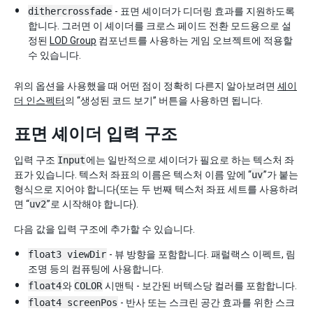
dithercrossfade
- 표면 셰이더가 디더링 효과를 지원하도록
합니다. 그러면 이 셰이더를 크로스 페이드 전환 모드용으로 설
정된
LOD Group
컴포넌트를 사용하는 게임 오브젝트에 적용할
수 있습니다.
위의 옵션을 사용했을 때 어떤 점이 정확히 다른지 알아보려면
셰이
더 인스펙터
의 “생성된 코드 보기” 버튼을 사용하면 됩니다.
표면 셰이더 입력 구조
입력 구조
Input
에는 일반적으로 셰이더가 필요로 하는 텍스처 좌
표가 있습니다. 텍스처 좌표의 이름은 텍스처 이름 앞에 “
uv
”가 붙는
형식으로 지어야 합니다(또는 두 번째 텍스처 좌표 세트를 사용하려
면 “
uv2
”로 시작해야 합니다).
다음 값을 입력 구조에 추가할 수 있습니다.
float3 viewDir
- 뷰 방향을 포함합니다. 패럴랙스 이펙트, 림
조명 등의 컴퓨팅에 사용합니다.
float4
와
COLOR
시맨틱 - 보간된 버텍스당 컬러를 포함합니다.
float4 screenPos
- 반사 또는 스크린 공간 효과를 위한 스크