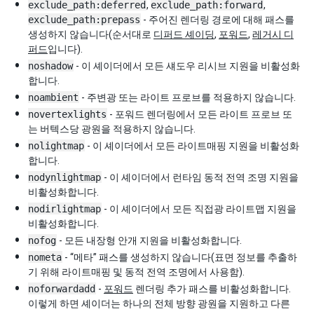
exclude_path:deferred
,
exclude_path:forward
,
exclude_path:prepass
- 주어진 렌더링 경로에 대해 패스를
생성하지 않습니다(순서대로
디퍼드 셰이딩
,
포워드
,
레거시 디
퍼드
입니다).
noshadow
- 이 셰이더에서 모든 섀도우 리시브 지원을 비활성화
합니다.
noambient
- 주변광 또는 라이트 프로브를 적용하지 않습니다.
novertexlights
- 포워드 렌더링에서 모든 라이트 프로브 또
는 버텍스당 광원을 적용하지 않습니다.
nolightmap
- 이 셰이더에서 모든 라이트매핑 지원을 비활성화
합니다.
nodynlightmap
- 이 셰이더에서 런타임 동적 전역 조명 지원을
비활성화합니다.
nodirlightmap
- 이 셰이더에서 모든 직접광 라이트맵 지원을
비활성화합니다.
nofog
- 모든 내장형 안개 지원을 비활성화합니다.
nometa
- “메타” 패스를 생성하지 않습니다(표면 정보를 추출하
기 위해 라이트매핑 및 동적 전역 조명에서 사용함).
noforwardadd
-
포워드
렌더링 추가 패스를 비활성화합니다.
이렇게 하면 셰이더는 하나의 전체 방향 광원을 지원하고 다른