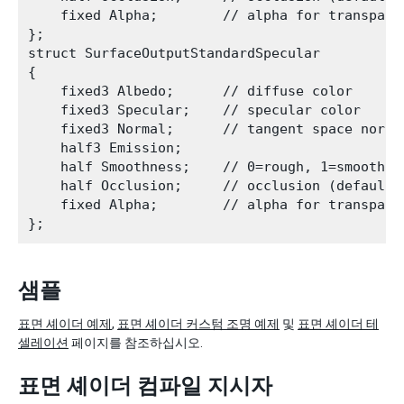
    fixed Alpha;        // alpha for transparen
};

struct SurfaceOutputStandardSpecular

{

    fixed3 Albedo;      // diffuse color

    fixed3 Specular;    // specular color

    fixed3 Normal;      // tangent space normal
    half3 Emission;

    half Smoothness;    // 0=rough, 1=smooth

    half Occlusion;     // occlusion (default 1
    fixed Alpha;        // alpha for transparen
샘플
표면 셰이더 예제
,
표면 셰이더 커스텀 조명 예제
및
표면 셰이더 테
셀레이션
페이지를 참조하십시오.
표면 셰이더 컴파일 지시자