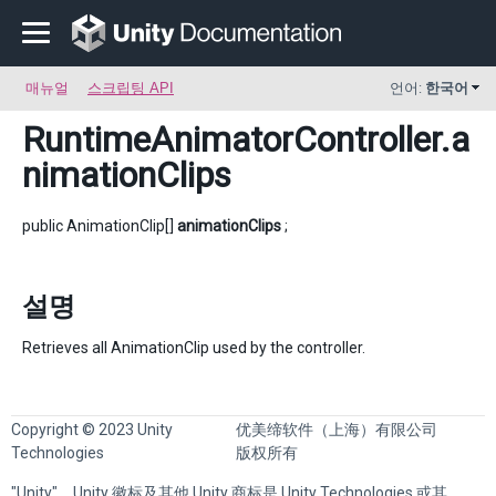
매뉴얼
스크립팅 API
언어:
한국어
RuntimeAnimatorController
.a
nimationClips
public AnimationClip[]
animationClips
;
설명
Retrieves all AnimationClip used by the controller.
Copyright © 2023 Unity
优美缔软件（上海）有限公司
Technologies
版权所有
"Unity"、Unity 徽标及其他 Unity 商标是 Unity Technologies 或其