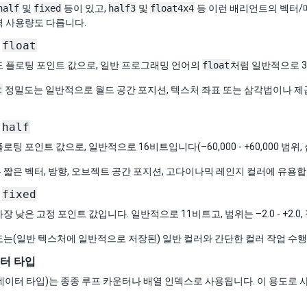
half
및
fixed
등이 있고,
half3
및
float4x4
등 이런 배리언트의 벡터/
력 사용량도 다릅니다.
:
float
도 플로팅 포인트 값으로, 일반 프로그래밍 언어의
float
처럼 일반적으로 
t
정밀도는 일반적으로 월드 공간 포지션, 텍스처 좌표 또는 삼각법이나 제
:
half
팅 포인트 값으로, 일반적으로 16비트입니다(–60,000 - +60,000 범위,
짧은 벡터, 방향, 오브젝트 공간 포지션, 고다이나믹 레인지 컬러에 유용합
:
fixed
 낮은 고정 포인트 값입니다. 일반적으로 11비트고, 범위는 –2.0 - +2.0,
는(일반 텍스처에 일반적으로 저장된) 일반 컬러와 간단한 컬러 작업 수
터 타입
데이터 타입)는 종종 루프 카운터나 배열 인덱스로 사용됩니다. 이 용도로