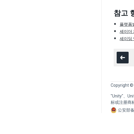
참고 
플랫폼별
셰이더 
셰이딩
Copyright ©
"Unity"、
标或注册商
公安部备