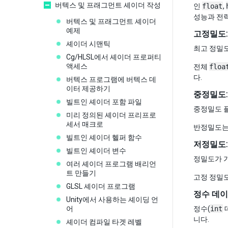
버텍스 및 프래그먼트 셰이더 작성
인
float
,
성능과 전
버텍스 및 프래그먼트 셰이더
예제
고정밀도
셰이더 시맨틱
최고 정밀
Cg/HLSL에서 셰이더 프로퍼티
액세스
전체
floa
다.
버텍스 프로그램에 버텍스 데
이터 제공하기
중정밀도
빌트인 셰이더 포함 파일
중정밀도 플로
미리 정의된 셰이더 프리프로
세서 매크로
반정밀도는 
빌트인 셰이더 헬퍼 함수
저정밀도
빌트인 셰이더 변수
정밀도가 가장
여러 셰이더 프로그램 배리언
트 만들기
고정 정밀도
GLSL 셰이더 프로그램
정수 데이
Unity에서 사용하는 셰이딩 언
어
정수(
int
니다.
셰이더 컴파일 타겟 레벨