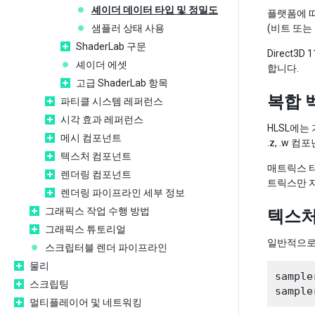
셰이더 데이터 타입 및 정밀도
플랫폼에 따라
샘플러 상태 사용
(비트 또는
ShaderLab 구문
Direct3
셰이더 에셋
합니다.
고급 ShaderLab 항목
복합 
파티클 시스템 레퍼런스
시각 효과 레퍼런스
HLSL에는
메시 컴포넌트
.z, .w 
텍스처 컴포넌트
매트릭스 
렌더링 컴포넌트
트릭스만 
렌더링 파이프라인 세부 정보
그래픽스 작업 수행 방법
텍스처
그래픽스 튜토리얼
일반적으로 
스크립터블 렌더 파이프라인
물리
sample
스크립팅
멀티플레이어 및 네트워킹