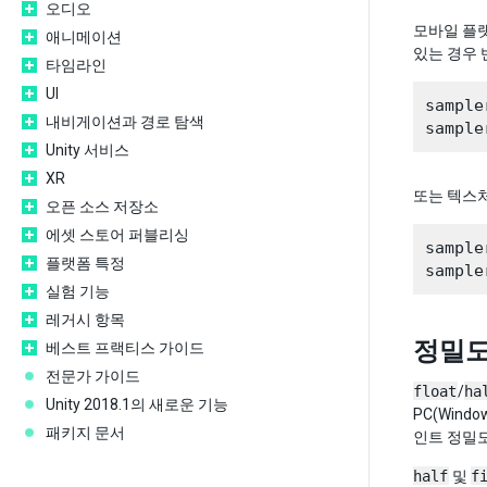
오디오
모바일 플랫
애니메이션
있는 경우 
타임라인
UI
sample
내비게이션과 경로 탐색
Unity 서비스
XR
또는 텍스처
오픈 소스 저장소
에셋 스토어 퍼블리싱
sample
플랫폼 특정
실험 기능
레거시 항목
정밀도
베스트 프랙티스 가이드
전문가 가이드
float
/
ha
Unity 2018.1의 새로운 기능
PC(Wind
패키지 문서
인트 정밀
half
및
f