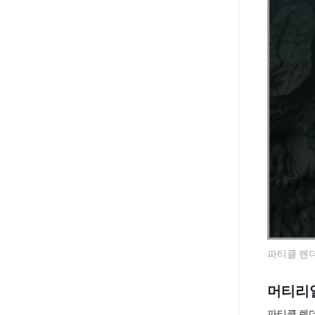
파티클 렌더
머티리
파티클 렌