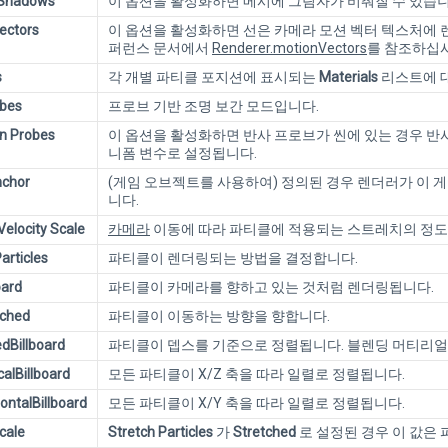
 Shadows
이 옵션을 활성화하면 메시에 그림자가 비춰질 수 있습니
ectors
이 옵션을 활성화하면 선은 카메라 모션 벡터 텍스처에 
퍼런스 문서에서
Renderer.motionVectors
를 참조하십시
s
각 개별 파티클 포지션에 표시되는
Materials
리스트에 
obes
프로브 기반 조명 보간 모드입니다.
on Probes
이 옵션을 활성화하면 반사 프로브가 씬에 있는 경우 반
니폼 변수로 설정됩니다.
nchor
(게임 오브젝트를 사용하여) 정의된 경우 렌더러가 이 
니다.
elocity Scale
카메라
이동에 따라 파티클에 적용되는 스트레치의 정도
articles
파티클이 렌더링되는 방법을 결정합니다.
oard
파티클이 카메라를 향하고 있는 것처럼 렌더링됩니다.
tched
파티클이 이동하는 방향을 향합니다.
dBillboard
파티클이 뎁스를 기준으로 정렬됩니다. 블렌딩 머티리얼
calBillboard
모든 파티클이 X/Z 축을 따라 일렬로 정렬됩니다.
ontalBillboard
모든 파티클이 X/Y 축을 따라 일렬로 정렬됩니다.
cale
Stretch Particles
가
Stretched
로 설정된 경우 이 값은