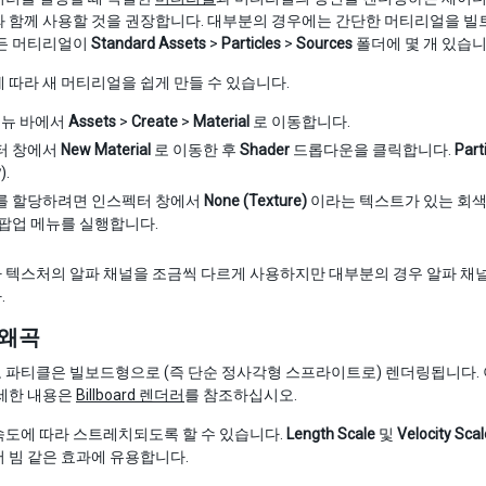
 함께 사용할 것을 권장합니다. 대부분의 경우에는 간단한 머티리얼을 빌트
만든 머티리얼이
Standard Assets
>
Particles
>
Sources
폴더에 몇 개 있습니
 따라 새 머티리얼을 쉽게 만들 수 있습니다.
 메뉴 바에서
Assets
>
Create
>
Material
로 이동합니다.
터 창에서
New Material
로 이동한 후
Shader
드롭다운을 클릭합니다.
Part
y
).
를 할당하려면 인스펙터 창에서
None (Texture)
이라는 텍스트가 있는 회색
팝업 메뉴를 실행합니다.
 텍스처의 알파 채널을 조금씩 다르게 사용하지만 대부분의 경우 알파 채
.
 왜곡
파티클은 빌보드형으로 (즉 단순 정사각형 스프라이트로) 렌더링됩니다. 
자세한 내용은
Billboard 렌더러
를 참조하십시오.
속도에 따라 스트레치되도록 할 수 있습니다.
Length Scale
및
Velocity Scal
 빔 같은 효과에 유용합니다.