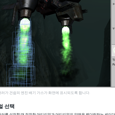
러가 건쉽의 엔진 배기 가스가 화면에 표시되도록 합니다.
얼 선택
더러를 설정할 때 적절한
머티리얼
과 머티리얼의 양면을 렌더링하는 셰이더를