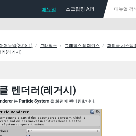
스크립팅 API
매뉴얼
자 매뉴얼(2018.1)
그래픽스
그래픽스 레퍼런스
파티클 시스템
더러(레거시)
클 렌더러(레거시)
enderer
는
Particle System
을 화면에 렌더링합니다.