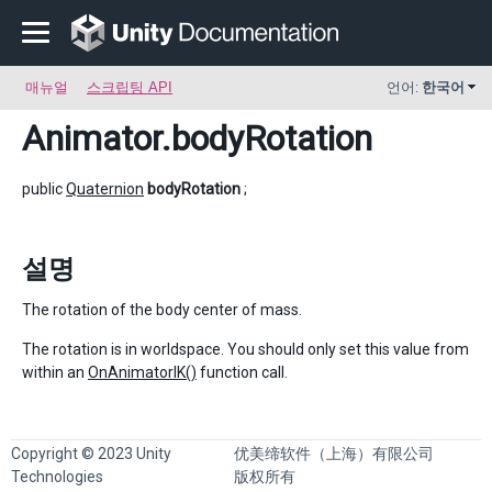
매뉴얼
스크립팅 API
언어:
한국어
Animator
.bodyRotation
public
Quaternion
bodyRotation
;
설명
The rotation of the body center of mass.
The rotation is in worldspace. You should only set this value from
within an
OnAnimatorIK()
function call.
Copyright © 2023 Unity
优美缔软件（上海）有限公司
Technologies
版权所有